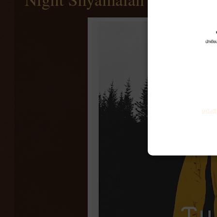
หนังส