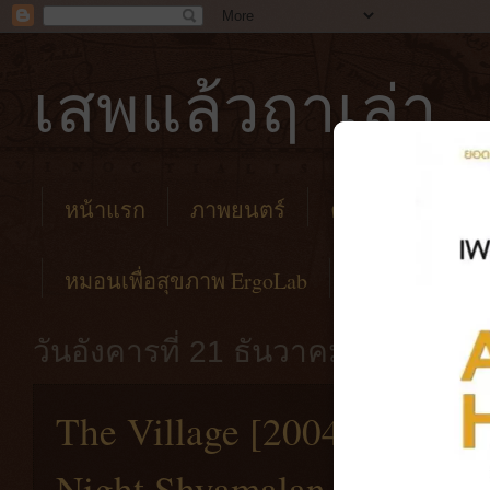
เสพแล้วฤาเล่า
หน้าแรก
ภาพยนตร์
คาเฟ่
โรงแร
หมอนเพื่อสุขภาพ ErgoLab
วันอังคารที่ 21 ธันวาคม พ.ศ. 256
The Village [2004] หนังห
Night Shyamalan