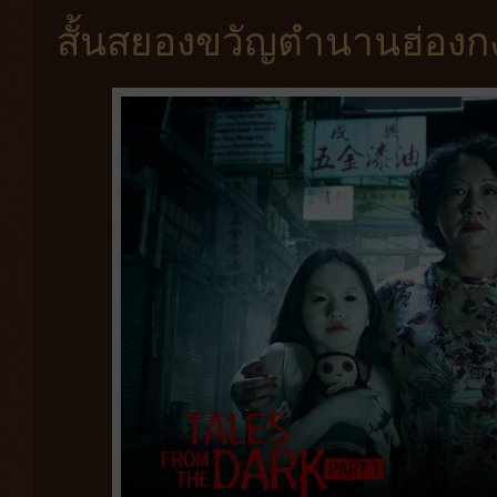
สั้นสยองขวัญตำนานฮ่องก