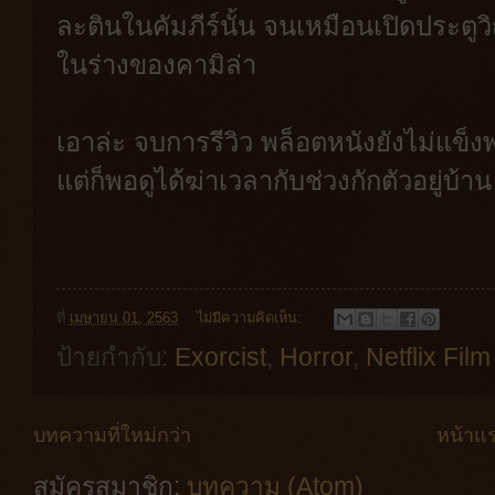
ละตินในคัมภีร์นั้น จนเหมือนเปิดประตู
ในร่างของคามิล่า
เอาล่ะ จบการรีวิว พล็อตหนังยังไม่แข
แต่ก็พอดูได้ฆ่าเวลากับช่วงกักตัวอยู่บ้าน
ที่
เมษายน 01, 2563
ไม่มีความคิดเห็น:
ป้ายกำกับ:
Exorcist
,
Horror
,
Netflix Film
บทความที่ใหม่กว่า
หน้าแ
สมัครสมาชิก:
บทความ (Atom)