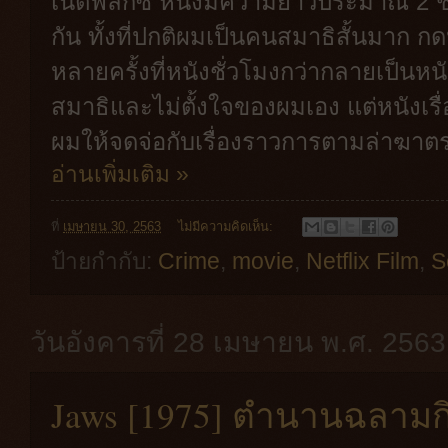
เน็ตฟลิกซ์ หนังมีความยาวประมาณ 2 ชั่วโ
กัน ทั้งที่ปกติผมเป็นคนสมาธิสั้นมาก 
หลายครั้งที่หนังชั่วโมงกว่ากลายเป็นห
สมาธิและไม่ตั้งใจของผมเอง แต่หนังเรื่อง
ผมให้จดจ่อกับเรื่องราวการตามล่าฆาตรก
อ่านเพิ่มเติม »
ที่
เมษายน 30, 2563
ไม่มีความคิดเห็น:
ป้ายกำกับ:
Crime
,
movie
,
Netflix Film
,
S
วันอังคารที่ 28 เมษายน พ.ศ. 2563
Jaws [1975] ตำนานฉลามกิน