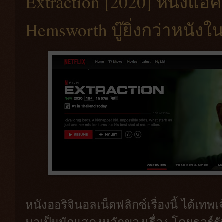
Extraction [2020] หนังแอค
Hemsworth บู๊ยิ่งกว่าหนัง
หนังออริจินอลเน็ตฟลิกซ์เรื่องนี้ ได้เท
มาเป็นนักแสดงหลักของเรื่อง โดยธอร์ร