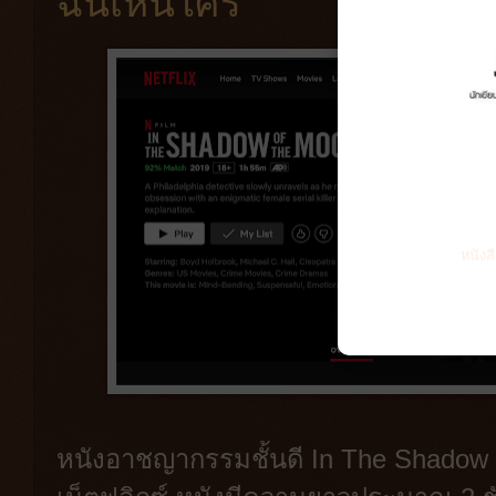
ฉันเห็นใคร
หนังส
หนังอาชญากรรมชั้นดี In The Shadow 