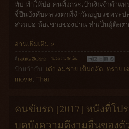
ทับ ทำให้ปอ คนทิ้งกระเป๋าเงินจำตำแหน
จี้ปืนบังคับหลวงตาที่จำวัดอยู่บวชพระป
ส่วนปอ น้องชายของป่าน ทำเป็นผู้ติดต
อ่านเพิ่มเติม »
ที่
เมษายน 25, 2563
ไม่มีความคิดเห็น:
ป้ายกำกับ:
เต๋า สมชาย เข็มกลัด
,
ทราย เจ
movie
,
Thai
คนขับรถ [2017] หนังที่โป
บดบังความดีงามอื่นของตั