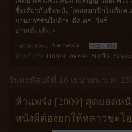
เจ็ดปี แล้วเพิ่งกลับมามีสัญญาณอีกครั้ง 
ชื่อเดียวกับชื่อหนัง โดยสมาชิกในทีม
ยานฮอริซันไปด้วย คือ ดร.เวียร์
อ่านเพิ่มเติม »
ที่
เมษายน 18, 2563
ไม่มีความคิดเห็น:
ป้ายกำกับ:
Horror
,
movie
,
Netflix
,
Space
วันพฤหัสบดีที่ 16 เมษายน พ.ศ. 25
ห้าแพร่ง [2009] สุดยอดหน
หนังผีต้องยกให้หลาวชะโ