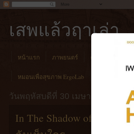
เสพแล้วฤาเล่า
หน้าแรก
ภาพยนตร์
คาเฟ่
โรงแร
หมอนเพื่อสุขภาพ ErgoLab
วันพฤหัสบดีที่ 30 เมษายน พ.ศ. 25
In The Shadow of The Moon