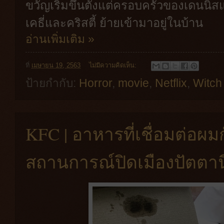
ขวัญเริ่มขึ้นตั้งแต่ครอบครัวของเดนนิสแ
เคธี่และคริสตี้ ย้ายเข้ามาอยู่ในบ้าน
อ่านเพิ่มเติม »
ที่
เมษายน 19, 2563
ไม่มีความคิดเห็น:
ป้ายกำกับ:
Horror
,
movie
,
Netflix
,
Witch
KFC | อาหารที่เชื่อมต่อ
สถานการณ์ปิดเมืองปัตตา