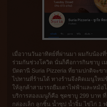
เมื่อวานวันอาทิตย์ที่ผ่านมา ผมกับน้อ
ร่วมกันช่วงโควิด นั่นก็คือการกินชาบู เ
ปัตตานี Suria Pizzeria ที่ยามปกติจะข
ไปทานที่ร้านได้ ทางร้านจึงคิดเมนูใหม่ข
ให้ลูกค้าสามารถยืมเตาไฟฟ้าและหม้อไป
บริการสองเมนูก็คือ ชุดชาบู 299 บาท ที
กล่องเล็ก ลูกชิ้น น้ำซุป น้ำจิ้ม ไข่ไก่ 