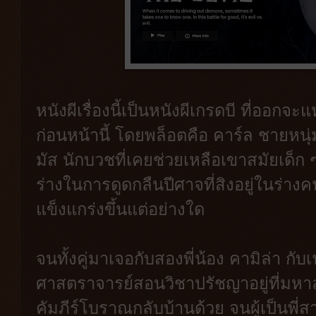
หนังผีเรื่องนี้เป็นหนังผีเกรดบี ที่ออกจะ
ก่อนหน้านี้ โดยพล็อตคือ คาร์ล ชายหนุ่มท
มัส นักบวชที่เคยช่วยเหลือเขาสมัยเด็ก ๆ
ร่างในการดูดกลืนปีศาจที่สิงอยู่ในร่างคนอ
แข็งแกร่งขึ้นแต่อย่างใด
จนทั้งคู่มาเจอกับสองพี่น้อง คามิล่า กับเฟ
ศาสตราจารย์สอนวิชาปรัชญาอยู่ที่มหาลั
คัมภีร์โบราณกลับบ้านด้วย จนผู้เป็นพี