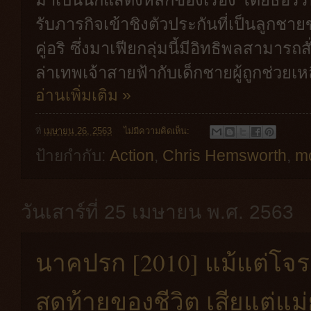
รับภารกิจเข้าชิงตัวประกันที่เป็นลูกช
คู่อริ ซึ่งมาเฟียกลุ่มนี้มีอิทธิพลสามารถ
ล่าเทพเจ้าสายฟ้ากับเด็กชายผู้ถูกช่วยเห
อ่านเพิ่มเติม »
ที่
เมษายน 26, 2563
ไม่มีความคิดเห็น:
ป้ายกำกับ:
Action
,
Chris Hemsworth
,
m
วันเสาร์ที่ 25 เมษายน พ.ศ. 2563
นาคปรก [2010] แม้แต่โจร
สุดท้ายของชีวิต เสียแต่แม่ย