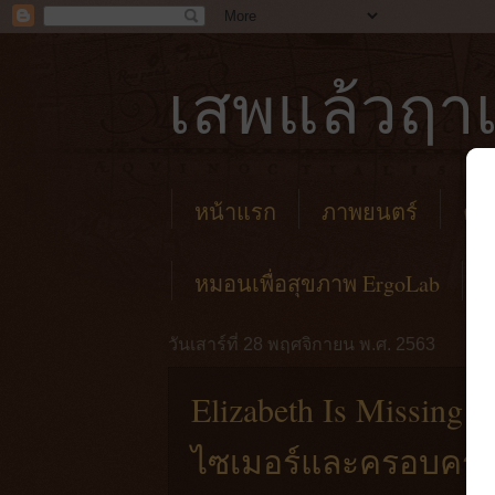
เสพแล้วฤาเ
หน้าแรก
ภาพยนตร์
คาเ
หมอนเพื่อสุขภาพ ErgoLab
วันเสาร์ที่ 28 พฤศจิกายน พ.ศ. 2563
Elizabeth Is Missing [
ไซเมอร์และครอบครัว