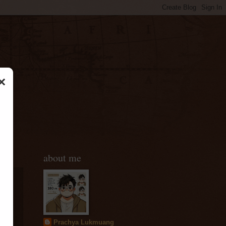
×
about me
ล
Prachya Lukmuang