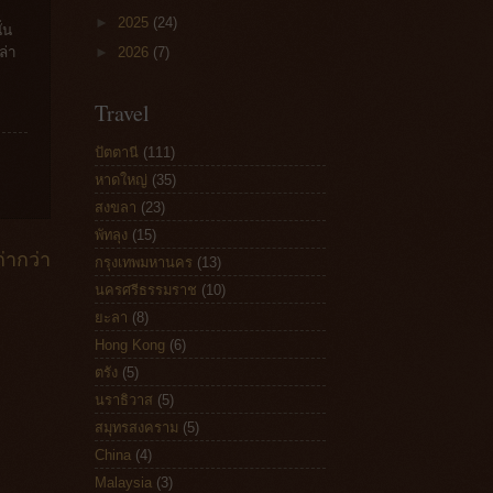
►
2025
(24)
่น
►
2026
(7)
ล่า
Travel
ปัตตานี
(111)
หาดใหญ่
(35)
สงขลา
(23)
พัทลุง
(15)
่ากว่า
กรุงเทพมหานคร
(13)
นครศรีธรรมราช
(10)
ยะลา
(8)
Hong Kong
(6)
ตรัง
(5)
นราธิวาส
(5)
สมุทรสงคราม
(5)
China
(4)
Malaysia
(3)