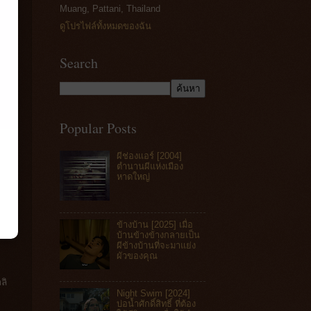
Muang, Pattani, Thailand
ดูโปรไฟล์ทั้งหมดของฉัน
Search
Popular Posts
ผีช่องแอร์ [2004]
ตำนานผีแห่งเมือง
หาดใหญ่
ข้างบ้าน [2025] เมื่อ
บ้านข้างข้างกลายเป็น
ผีข้างบ้านที่จะมาแย่ง
ผัวของคุณ
ลิ
Night Swim [2024]
บ่อน้ำศักดิ์สิทธิ์ ที่ต้อง