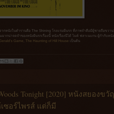
องจากหนังในตำรานคือ The Shining โรงแรมผีนรก ที่ภาพจำคือมีผู้ชายถือขวานว
ฉากน่าจดจำของหนังผีนรกเรื่องนี้ หนังเรื่องนีได้ ไมค์ ฟลาเนแกน ผู้กำกับหน
erald's Game
,
The Haunting of Hill House
เป็นต้น
 Woods Tonight [2020] หนังสยองขวั
้เซอร์ไพรส์ แต่ก็มี