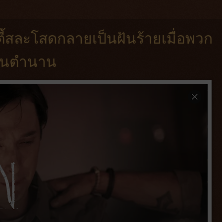
์ตี้สละโสดกลายเป็นฝันร้ายเมื่อพวก
จในตำนาน