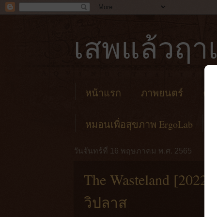
เสพแล้วฤาเ
หน้าแรก
ภาพยนตร์
คาเ
หมอนเพื่อสุขภาพ ErgoLab
วันจันทร์ที่ 16 พฤษภาคม พ.ศ. 2565
The Wasteland [202
วิปลาส