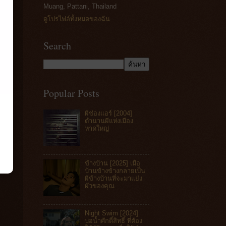
Muang, Pattani, Thailand
ดูโปรไฟล์ทั้งหมดของฉัน
Search
Popular Posts
ผีช่องแอร์ [2004]
ตำนานผีแห่งเมือง
หาดใหญ่
ข้างบ้าน [2025] เมื่อ
บ้านข้างข้างกลายเป็น
ผีข้างบ้านที่จะมาแย่ง
ผัวของคุณ
Night Swim [2024]
บ่อน้ำศักดิ์สิทธิ์ ที่ต้อง