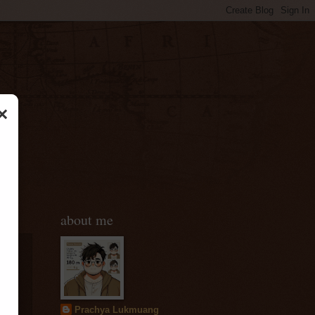
×
about me
Prachya Lukmuang