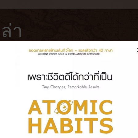
ล่า
ฟ่
โรงแรม
หนังสือ
บันทึกการเดินทาง
2] ครอบครัวทรหดในดินแดนรกร้าง