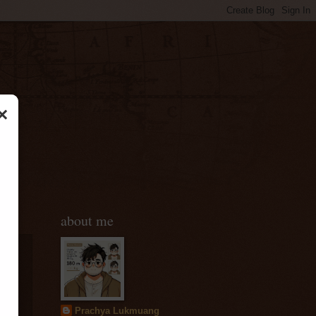
×
about me
Prachya Lukmuang