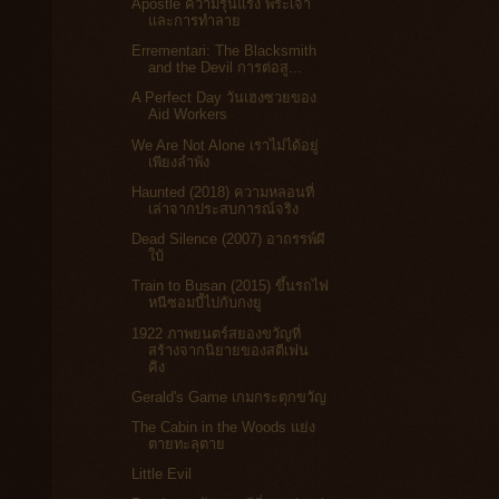
Apostle ความรุนแรง พระเจ้า
และการทำลาย
Errementari: The Blacksmith
and the Devil การต่อสู...
A Perfect Day วันเฮงซวยของ
Aid Workers
We Are Not Alone เราไม่ได้อยู่
เพียงลำพัง
Haunted (2018) ความหลอนที่
เล่าจากประสบการณ์จริง
Dead Silence (2007) อาถรรพ์ผี
ใบ้
Train to Busan (2015) ขึ้นรถไฟ
หนีซอมบี้ไปกับกงยู
1922 ภาพยนตร์สยองขวัญที่
สร้างจากนิยายของสตีเฟน
คิง
Gerald's Game เกมกระตุกขวัญ
The Cabin in the Woods แย่ง
ตายทะลุตาย
Little Evil