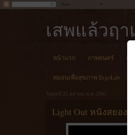
เสพแล้วฤาเ
หน้าแรก
ภาพยนตร์
คาเ
หมอนเพื่อสุขภาพ ErgoLab
วันพุธที่ 31 ตุลาคม พ.ศ. 2561
Light Out หนังสยองข