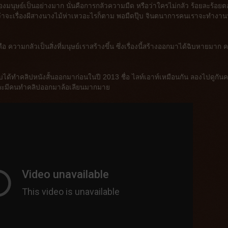
จของมนุษย์เป็นอย่างมาก นั่นคือการกลัวความมืด หรือว่าใครไม่กลัว ร้อยละร้อย
่ว่าจะเรื่องผีสางนางไม้ห่าเหวอะไรก็ตาม พอมืดปุ๊บ จินตนาการคนเราจะทำงาน
 ความกลัวเป็นสิ่งที่มนุษย์เราสร้างขึ้น ซึ่งเรื่องนี้สร้างออกมาได้ฉิบหายมาก 
ำกับได้ทำคลิปหนังสั้นออกมาก่อนในปี 2013 ชื่อ ไลท์เอาท์เหมือนกัน ลองไปดูกันค
นและมีคนทำคลิปออกมาล้อเลียนมากมาย