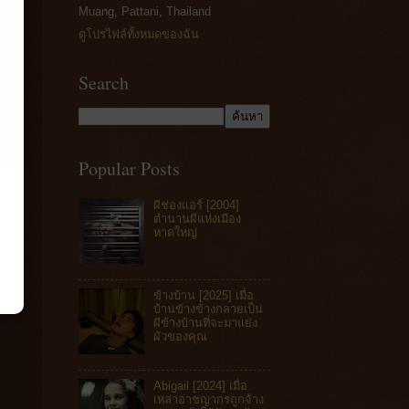
Muang, Pattani, Thailand
ดูโปรไฟล์ทั้งหมดของฉัน
Search
Popular Posts
ผีช่องแอร์ [2004]
ตำนานผีแห่งเมือง
หาดใหญ่
ข้างบ้าน [2025] เมื่อ
บ้านข้างข้างกลายเป็น
ผีข้างบ้านที่จะมาแย่ง
ผัวของคุณ
Abigail [2024] เมื่อ
เหล่าอาชญากรถูกจ้าง