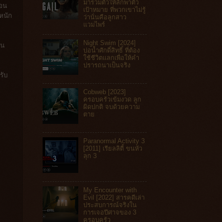
มารวมตัวให้ลักพาตัว
ตอน
เป้าหมาย ที่พวกเขาไม่รู้
หนัก
ว่านั่นคือลูกสาว
แวมไพร์
Night Swim [2024]
คน
บ่อน้ำศักดิ์สิทธิ์ ที่ต้อง
ใช้ชีวิตแลกเพื่อให้คำ
ปรารถนาเป็นจริง
รับ
Cobweb [2023]
ครอบครัวเข้มงวด ลูก
ผิดปกติ จบด้วยความ
ตาย
Paranormal Activity 3
[2011] เรียลลิตี้ ขนหัว
ลุก 3
My Encounter with
Evil [2022] สารคดีเล่า
ประสบการณ์จริงใน
การเจอปีศาจของ 3
ครอบครัว