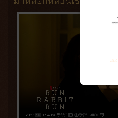
มาหลอกหลอนเธอในรูปแบบ
หนังส