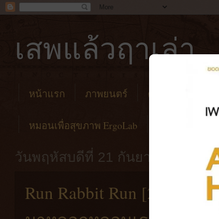
เสพแล้วฤาเล่า
หน้าแรก
ภาพยนตร์
คาเฟ่
โรงแร
หมอนเพื่อสุขภาพ ErgoLab
วันพฤหัสบดีที่ 21 กันยายน พ.ศ. 2
Run Rabbit Run [2023] ค