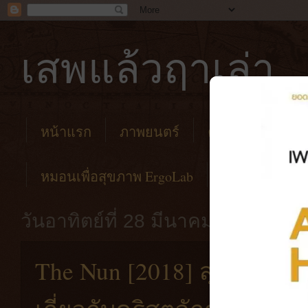
เสพแล้วฤาเล่า
หน้าแรก
ภาพยนตร์
คาเฟ่
โรงแร
หมอนเพื่อสุขภาพ ErgoLab
วันอาทิตย์ที่ 28 มีนาคม พ.ศ. 2564
The Nun [2018] สุดยอดหนัง