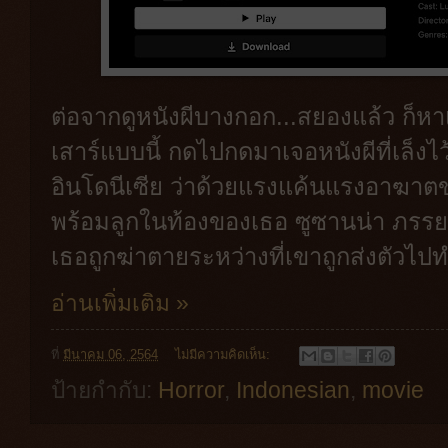
ต่อจากดูหนังผีบางกอก...สยองแล้ว ก็หาเ
เสาร์แบบนี้ กดไปกดมาเจอหนังผีที่เล็งไ
อินโดนีเซีย ว่าด้วยแรงแค้นแรงอาฆาตขอ
พร้อมลูกในท้องของเธอ ซูซานน่า ภรรยา
เธอถูกฆ่าตายระหว่างที่เขาถูกส่งตัวไปท
อ่านเพิ่มเติม »
ที่
มีนาคม 06, 2564
ไม่มีความคิดเห็น:
ป้ายกำกับ:
Horror
,
Indonesian
,
movie