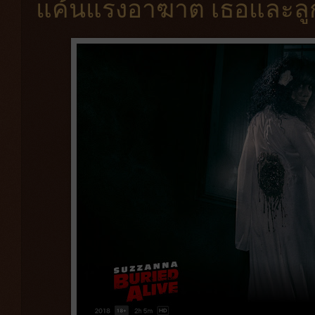
แค้นแรงอาฆาต เธอและลูกใน