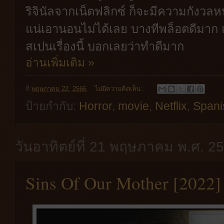
ริจินัลจากเน็ตฟลิกซ์ ก็จะมีความกังวลห
แน่เอานอนไม่ได้เลย บางทีพล็อตดีมาก แต
สเปนเรื่องนี้ บอกเลยว่าทำดีมาก
อ่านเพิ่มเติม »
ที่
พฤษภาคม 22, 2566
ไม่มีความคิดเห็น:
ป้ายกำกับ:
Horror
,
movie
,
Netflix
,
Spani
วันอาทิตย์ที่ 21 พฤษภาคม พ.ศ. 2
Sins Of Our Mother [2022