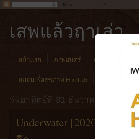
เสพแล้วฤาเล่า
หน้าแรก
ภาพยนตร์
คาเฟ่
โรงแร
หมอนเพื่อสุขภาพ ErgoLab
วันอาทิตย์ที่ 31 ธันวาคม พ.ศ. 256
Underwater [2020] มหันตภั