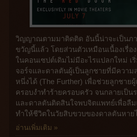
วิญญาณตามมาติดติด อันนี้น่าจะเป็นภ
ขวัญนี้แล้ว โดยส่วนตัวเหมือนเนื้องเรื่
ในคอนเซปต์เดิมไม่มีอะไรแปลกใหม่ เริ่มจ
จอร์จและดาลตันผู้เป็นลูกชายที่มีความ
หนึ่งได้ (The Further) เพื่อช่วยลูกชายผ
ครอบงำทำร้ายครอบครัว จนกลายเป็นร
และดาลตันติดสินใจพบจิตแพทย์เพื่อลืมเรื
ทำให้ชีวิตในวัยสิบขวบของดาลตันหายไ
อ่านเพิ่มเติม »