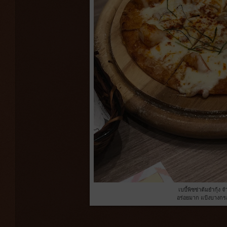
เบบี้พิซซ่าต้มยำกุ้ง 
อร่อยมาก แป้งบางกรอ