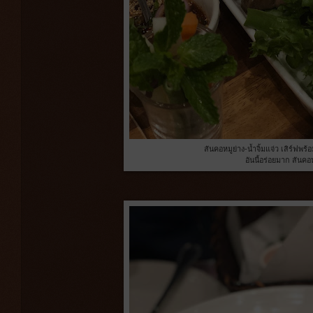
สันคอหมูย่าง-น้ำจิ้มแจ่ว เสิร์ฟพร้
อันนี้อร่อยมาก สันคอห