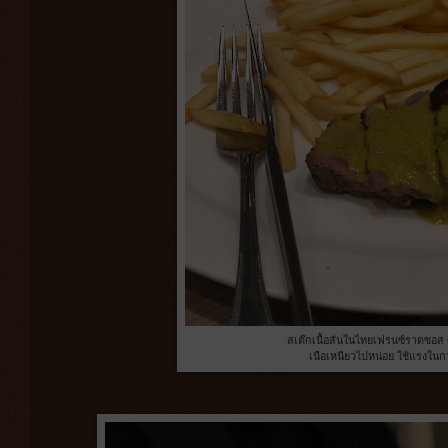
สเต๊กเนื้อสันในไทยเฟรนซ์ราดซอส
เนือเหนียวไปหน่อย ใช้แรงในกา