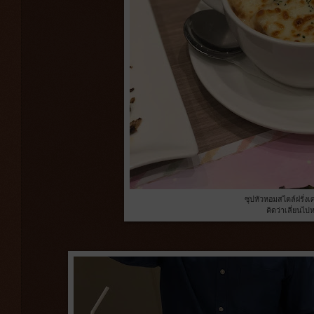
ซุปหัวหอมสไตล์ฝรั่ง
คิดว่าเลี่ยนไป