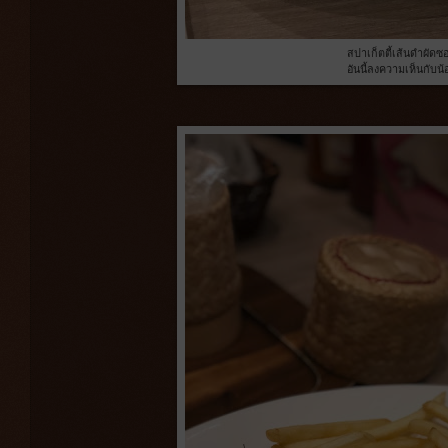
สปาเก็ตตี้เส้นดำผัดซ
อันนี้ลงความเห็นกับน้อ