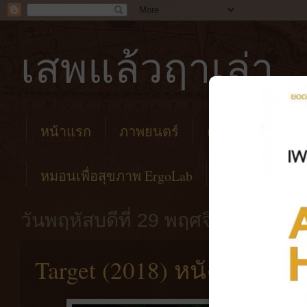
เสพแล้วฤาเล่า
หน้าแรก
ภาพยนตร์
คาเฟ่
โรงแร
หมอนเพื่อสุขภาพ ErgoLab
วันพฤหัสบดีที่ 29 พฤศจิกายน พ.ศ.
Target (2018) หนังอินโดนี