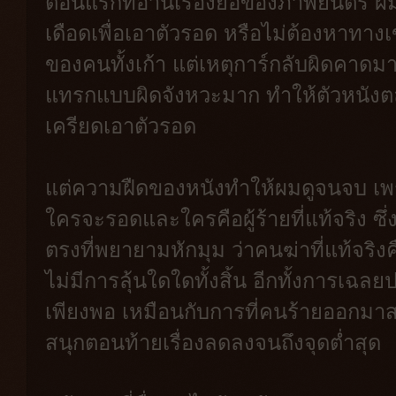
ตอนแรกที่อ่านเรื่องย่อของภาพยนตร์ ผมเ
เดือดเพื่อเอาตัวรอด หรือไม่ต้องหาทางเข
ของคนทั้งเก้า แต่เหตุการ์กลับผิดคาด
แทรกแบบผิดจังหวะมาก ทำให้ตัวหนังตล
เครียดเอาตัวรอด
แต่ความฝืดของหนังทำให้ผมดูจนจบ เพร
ใครจะรอดและใครคือผู้ร้ายที่แท้จริง ซ
ตรงที่พยายามหักมุม ว่าคนฆ่าที่แท้จริ
ไม่มีการลุ้นใดใดทั้งสิ้น อีกทั้งการเฉลย
เพียงพอ เหมือนกับการที่คนร้ายออกม
สนุกตอนท้ายเรื่องลดลงจนถึงจุดต่ำสุด