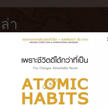
ล่า
ฟ่
โรงแรม
หนังสือ
บันทึกการเดินทาง
 Step at a Time by Erling Kagge “คิ
ิน”