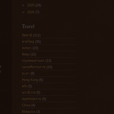
►
2025
(24)
►
2026
(7)
Travel
ปัตตานี
(111)
หาดใหญ่
(35)
สงขลา
(23)
พัทลุง
(15)
กรุงเทพมหานคร
(13)
ต
นครศรีธรรมราช
(10)
่
ยะลา
(8)
Hong Kong
(6)
ตรัง
(5)
นราธิวาส
(5)
สมุทรสงคราม
(5)
China
(4)
Malaysia
(3)