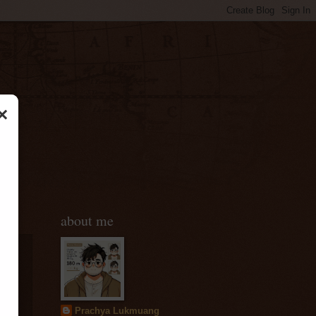
×
about me
ด
Prachya Lukmuang