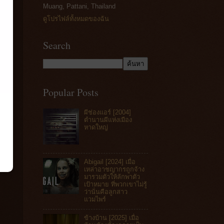
Muang, Pattani, Thailand
ดูโปรไฟล์ทั้งหมดของฉัน
Search
Popular Posts
ผีช่องแอร์ [2004]
ตำนานผีแห่งเมือง
หาดใหญ่
Abigail [2024] เมื่อ
เหล่าอาชญากรถูกจ้าง
มารวมตัวให้ลักพาตัว
เป้าหมาย ที่พวกเขาไม่รู้
ว่านั่นคือลูกสาว
แวมไพร์
ข้างบ้าน [2025] เมื่อ