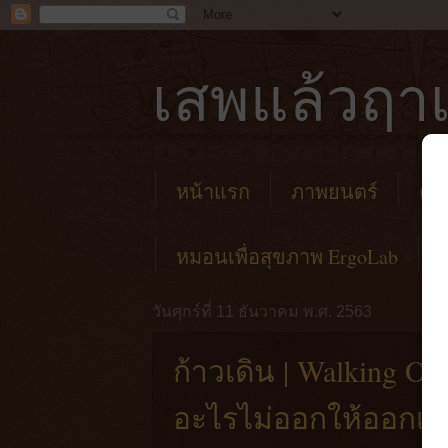
เสพแล้วฤาเ
หน้าแรก
ภาพยนตร์
คาเ
หมอนเพื่อสุขภาพ ErgoLab
วันศุกร์ที่ 11 ธันวาคม พ.ศ. 2563
ก้าวเดิน | Walking One
อะไรไม่ออกให้ออกเด