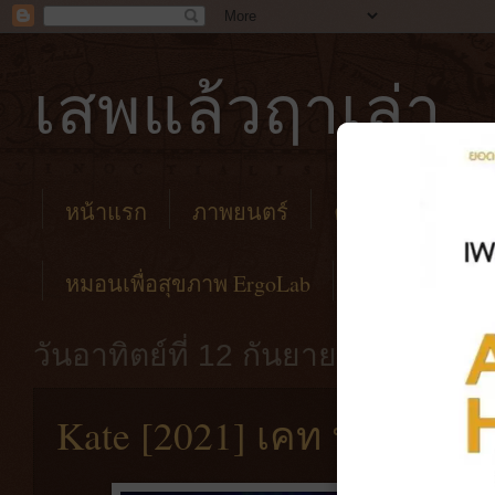
เสพแล้วฤาเล่า
หน้าแรก
ภาพยนตร์
คาเฟ่
โรงแร
หมอนเพื่อสุขภาพ ErgoLab
วันอาทิตย์ที่ 12 กันยายน พ.ศ. 256
Kate [2021] เคท นักฆ่าล้