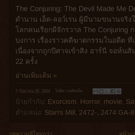
The Conjuring: The Devil Made Me Do 
ตำนาน เอ็ด-ลอว์เรน ผู้มีนามขนานจริงใ
โลกคนเรียกผีจักรวาล The Conjuring 
บงการ เรื่องราวคดีฆาตกรรมในอดีต ที่เชื
เนื่องจากถูกปีศาจเข้าสิง อาร์นี จอห์น
22 ครั้ง
อ่านเพิ่มเติม »
ที่
กันยายน 05, 2564
ไม่มีความคิดเห็น:
ป้ายกำกับ:
Exorcism
,
Horror
,
movie
,
Sa
ตำแหน่ง:
Starrs Mill, 2472-, 2474 GA-
บทความที่ใหม่กว่า
หน้าแ