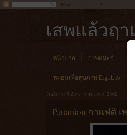
เสพแล้วฤาเ
หน้าแรก
ภาพยนตร์
คาเ
หมอนเพื่อสุขภาพ ErgoLab
วันอังคารที่ 29 มกราคม พ.ศ. 2562
Pattanion กาแฟดี เ