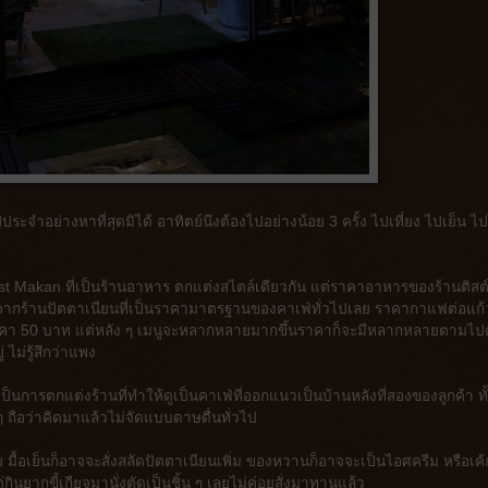
ระจำอย่างหาที่สุดมิได้ อาทิตย์นึงต้องไปอย่างน้อย 3 ครั้ง ไปเที่ยง ไปเย็น ไป
 Tist Makan ที่เป็นร้านอาหาร ตกแต่งสไตล์เดียวกัน แต่ราคาอาหารของร้านติสต
่างจากร้านปัตตาเนียนที่เป็นราคามาตรฐานของคาเฟ่ทั่วไปเลย ราคากาแฟต่อแก้
ี่ราคา 50 บาท แต่หลัง ๆ เมนูจะหลากหลายมากขึ้นราคาก็จะมีหลากหลายตามไป
ไม่รู้สึกว่าแพง
การตกแต่งร้านที่ทำให้ดูเป็นคาเฟ่ที่ออกแนวเป็นบ้านหลังที่สองของลูกค้า ทั
ถือว่าคิดมาแล้วไม่จัดแบบดาษดื่นทั่วไป
้อย มื้อเย็นก็อาจจะสั่งสลัดปัตตาเนียนเพิ่ม ของหวานก็อาจจะเป็นไอศครีม หรือเค้
่กินยากขี้เกียจมานั่งตัดเป็นชิ้น ๆ เลยไม่ค่อยสั่งมาทานแล้ว