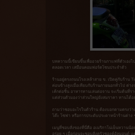
บทความนี้เขียนขึ้นเพื่ออวยร้านกาแฟที่ตัวเองไปป
ตลอดเวลา เสมือนคอมฟอร์ตโซนประจำตัว
ร้านอยู่ตรงถนนโรงเหล้าสาย ข. เปิดคู่กับร้าน
ค่อนข้างสูงเมื่อเทียบกับร้านภายนอกทั่วไป ต
เค้กต่อชิ้น อาหารทานเล่นต่อจาน จะเริ่มต้นท
แต่ส่วนตัวมองว่าส่วนใหญ่ยังสมราคา ทานได้อยู่ 
ถามว่าชอบอะไรในตัวร้าน ต้องบอกตามตรงว่าเป็น
โต๊ะ โซฟา หรือการประดับประดาหน้าร้านต่าง ๆ 
เมนูที่ชอบสั่งของที่นี่คือ อเมริกาโน่เย็นหวานน
อร่อย ๆ เมื่อก่อนจะชอบสั่งครัวซองค์อัลมอนด์ แต