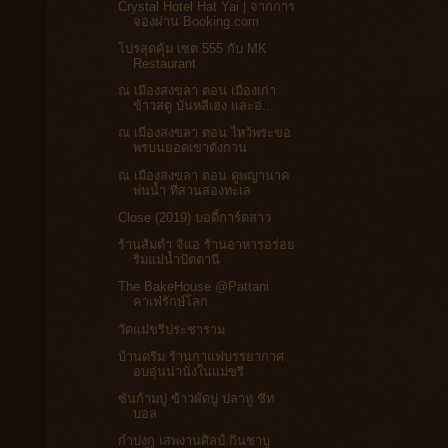
Crystal Hotel Hat Yai | จากการ
จองผ่าน Booking.com
โปรสุดคุ้ม เซต 555 กับ MK
Restaurant
ณ เมืองสงขลา ตอน เมืองเก่า
ข้าวสตู บันหลีเฮง และอ่...
ณ เมืองสงขลา ตอน ไหว้พระขอ
พรบนยอดเขาตังกวน
ณ เมืองสงขลา ตอน ดูพญานาค
พ่นน้ำ ที่สวนสองทะเล
Close (2019) บอดี้การ์ดสาว
ร้านส้มตำ จิแอ ร้านอาหารอร่อย
ริมแม่น้ำปัตตานี
The BakeHouse @Pattani
คาเฟ่รักษ์โลก
วัดแม่ขรีประชาราม
บ้านดรีม ร้านกาแฟบรรยากาศ
อบอุ่นน่านั่งในแม่ขรี
ซันก้ามปู ข้าวผัดปู ปลาทู ชีท
บอล
กำปงกู เสพงานศิลป์ กินชาบู