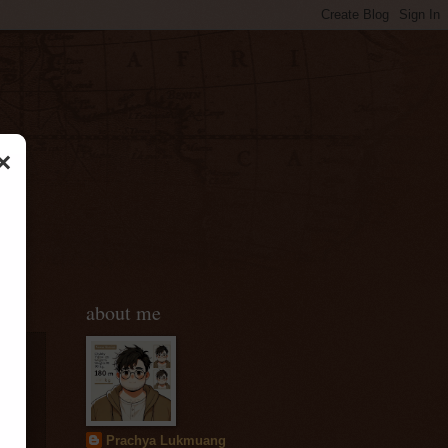
×
about me
Prachya Lukmuang