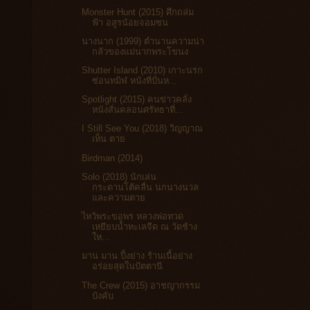
Monster Hunt (2015) ศึกถล่ม
ฟ้า อสูรน้อยจอมซน
นางนาก (1999) ตำนานความน่า
กลัวของแม่นากพระโขนง
Shutter Island (2010) เกาะนรก
ซ่อนทมิฬ หนังที่ปั่นห...
Spotlight (2015) คนข่าวคลั่ง
หนังสั่นคลอนศรัทธาที่...
I Still See You (2018) วิญญาณ
เห็น ตาย
Birdman (2014)
Solo (2018) นักเล่น
กระดานโต้คลื่น นกนางนวล
และความตาย
ไหว้พระขอพร หลวงพ่อทวด
เหยียบน้ำทะเลจืด ณ วัดช้าง
ให...
มาน มาน ปิ้งย่าง ร้านเนื้อย่าง
อร่อยสุดในปัตตานี
The Crew (2015) อาชญากรรม
บังคับ