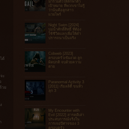
มารวมตัวให้ลักพาตัว
เป้าหมาย ที่พวกเขาไม่รู้
ว่านั่นคือลูกสาว
แวมไพร์
Night Swim [2024]
บ่อน้ำศักดิ์สิทธิ์ ที่ต้อง
ใช้ชีวิตแลกเพื่อให้คำ
ปรารถนาเป็นจริง
Cobweb [2023]
ครอบครัวเข้มงวด ลูก
ได้
ผิดปกติ จบด้วยความ
ตาย
์จะ
ว
Paranormal Activity 3
[2011] เรียลลิตี้ ขนหัว
ด้วย
ลุก 3
้ง
My Encounter with
Evil [2022] สารคดีเล่า
ประสบการณ์จริงใน
ก
การเจอปีศาจของ 3
ครอบครัว