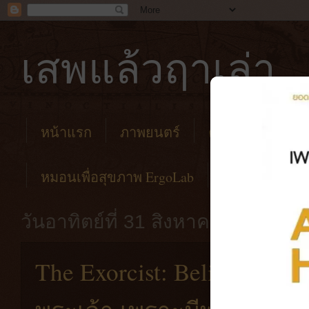
เสพแล้วฤาเล่า
หน้าแรก
ภาพยนตร์
คาเฟ่
โรงแร
หมอนเพื่อสุขภาพ ErgoLab
วันอาทิตย์ที่ 31 สิงหาคม พ.ศ. 256
The Exorcist: Believer [202