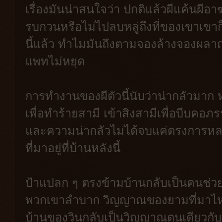
เรื่องมันน่าสนใจว่า ปกติแล้วผีแค้นผี
รบกวนหรือไม่ไปลบหลู่ถึงที่ของเขาเขาก
นี้แล้ว ทำไมมันถึงตามจองล้างจองผลาญคน
แพทไม่หยุด
การทำงานของผีตัวนี้นับว่าน่ากลัวมาก
เพื่อทำร้ายสามี เข้าสิงสามีเพื่อบีบคอภรรย
และความน่ากลัวไม่ได้จบแค่ตรงการหลอ
ที่มาอยู่ที่บ้านหลังนี้
ป้าแปลก ๆ ตรงข้ามบ้านกลับเป็นคนช่ว
พวกเขาลำบาก วิญญาณของยามที่มาไห
บ้านของวินกลับเป็นวิญญาณตนเดียวกับที