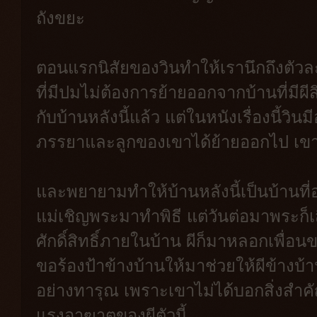
ถังขยะ
ตอนแรกนิสัยของวินทำให้เรานึกถึงตัวละ
ที่มีปมไม่ต้องการย้ายออกจากบ้านที่มีผีส
กับบ้านหลังนี้แล้ว แต่ในหนังเรื่องนี้วิน
ภรรยาและลูกของเขาได้ย้ายออกไป เขากล
และพยายามทำให้บ้านหลังนี้เป็นบ้านที่อ
แม่เชิญพระมาทำพิธี แต่วันต่อมาพระก็เ
ศักดิ์สิทธิ์ภายในบ้าน ผีก็มาหลอกเพื่
ขอร้องป้าข้างบ้านให้มาช่วยให้ผีข้างบ้า
อย่างทารุณ เพราะเขาไม่ได้บอกสิ่งสำคัญ
แรงอาฆาตของผีตัวนี้