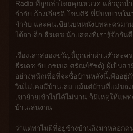
Radio ที่ถูกเล่าโดยคุณหนวด แล้วถูกนำ
กำกับ ก้องเกียรติ โขมศิริ ที่มีบทบาทในว
กำกับ และคนเขียนบทหนังบทละครมามาก
ได้อาเล็ก ธีรเดช นักแสดงที่เรารู้จักกัน
เรื่องเล่าสยองขวัญนี้ถูกเล่าผ่านตัวละ
ธีรเดช กับ กชเบล ศรัณย์รัชต์) ผู้เป็นส
อย่างหนักเพื่อที่จะซื้อบ้านหลังนี้เพื่ออย
วินไม่เคยมีบ้านเลย แม้แต่บ้านที่แม่ของเ
เขาย้ายเข้าไปได้ไม่นาน ก็มีเหตุให้แ
บ้านเล่นงาน
ว่าแต่ทำไมผีที่อยู่ข้างบ้านถึงมาหลอกคนบ