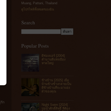
Muang, Pattani, Thailand
ดูโปรไฟล์ทั้งหมดของฉัน
Search
Popular Posts
ผีช่องแอร์ [2004]
ตำนานผีแห่งเมือง
หาดใหญ่
ข้างบ้าน [2025] เมื่อ
บ้านข้างข้างกลายเป็น
ผีข้างบ้านที่จะมาแย่ง
ผัวของคุณ
รัก
Night Swim [2024]
บ่อน้ำศักดิ์สิทธิ์ ที่ต้อง