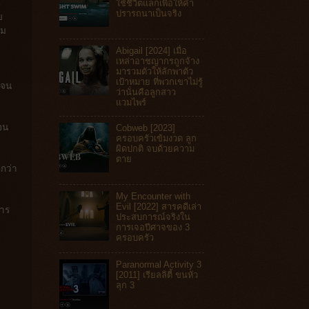
ใช้ชีวิตแลกเพื่อให้คำ
ปรารถนาเป็นจริง
บ
าม
Abigail [2024] เมื่อ
เหล่าอาชญากรถูกจ้าง
มารวมตัวให้ลักพาตัว
เป้าหมาย ที่พวกเขาไม่รู้
จจน
ว่านั่นคือลูกสาว
แวมไพร์
ือน
Cobweb [2023]
ครอบครัวเข้มงวด ลูก
ผิดปกติ จบด้วยความ
ตาย
กว่า
My Encounter with
Evil [2022] สารคดีเล่า
การ
ประสบการณ์จริงใน
การเจอปีศาจของ 3
ครอบครัว
Paranormal Activity 3
[2011] เรียลลิตี้ ขนหัว
ลุก 3