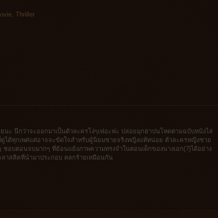
ovie
,
Thriller
อนดูเลยนะ นึกว่าจะออกมาเป็นตัวละครโง่ๆเฟอะฟะ ปล่อยมุกฮาปนโหดตามฉบับหนังไล่
ที่ดูได้ทุกเพศแต่อาจจะขัดใจสำหรับผู้นิยมชายจริงหญิงแท้หน่อย ตัวละครหญิงชาย
 ฮ่าๆๆๆ ชอบตอนจบมากๆ ที่ย้อนแย้งภาพความทรงจำในตอนเด็กของนางเอก(?)ได้อย่าง
งคลาสสิคที่นำมาประกอบ ตลกร้ายเหมือนกัน