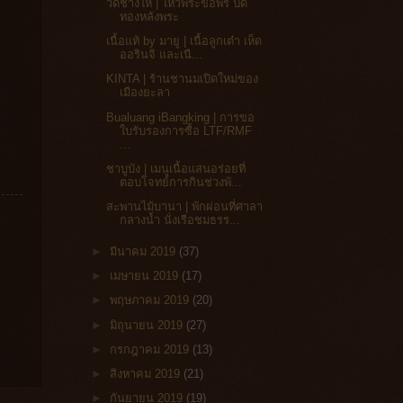
วัดช้างให้ | ไหว้พระขอพร ปิด
ทองหลังพระ
เนื้อแท้ by มายู | เนื้อลูกเต๋า เห็ด
ออรินจิ และเนื...
KINTA | ร้านชานมเปิดใหม่ของ
เมืองยะลา
Bualuang iBangking | การขอ
ใบรับรองการซื้อ LTF/RMF
...
ชาบูบัง | เมนูเนื้อแสนอร่อยที่
ตอบโจทย์การกินช่วงพั...
สะพานไม้บานา | พักผ่อนที่ศาลา
กลางน้ำ นั่งเรือชมธรร...
►
มีนาคม 2019
(37)
►
เมษายน 2019
(17)
►
พฤษภาคม 2019
(20)
►
มิถุนายน 2019
(27)
►
กรกฎาคม 2019
(13)
►
สิงหาคม 2019
(21)
►
กันยายน 2019
(19)