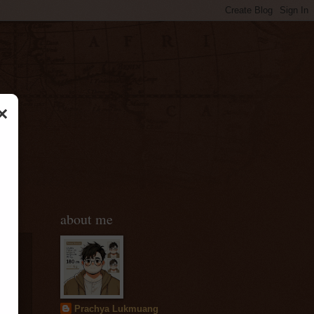
×
about me
Prachya Lukmuang