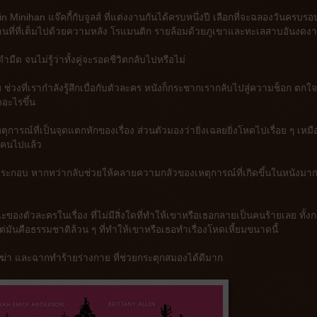
n Minihan แจ๊คกี้กับจูลส์ ที่แต่งงานกันได้ครบหนึ่งปี เลือกที่จะฉลองวันครบรอ
สถานที่ที่เต็มไปด้วยความหลัง โรแมนติก รายล้อมด้วยภูเขาและทะเลสาบอันงดง
ดำมืด จนไม่รู้ว่าทั้งคู่จะรอดชีวิตกลับไปหรือไม่
ย ช่วงที่เรากำลังรู้สึกเบื่อกับตัวละคร หนังก็กระชากเรากลับไปสู่ความช็อก ตกใ
ดอะไรขึ้น
หตุการณ์ที่เป็นจุดแตกหักของเรื่อง ส่วนตัวมองว่ายิ่งเฉลยยิ่งโหดไปเรื่อย ๆ เหม
่งคนไปแล้ว
ประกอบ หากทว่ากลับช่วยให้คลายความกลัวของเหตุการณ์ที่เกิดขึ้นในหนังมาก
ของตัวละครในเรื่อง ที่ไม่มีสิ่งใดที่ทำให้เขาหรือเธอกลายเป็นคนร้ายเลย ทั้ง
แต่มันคือธรรมชาติล้วน ๆ ที่ทำให้เขาหรือเธอทำเรื่องโหดเหี้ยมขนาดนี้
ากฆ่า และฉากทำร้ายร่างกาย ที่ช่วยกระตุกสมองได้ดีมาก