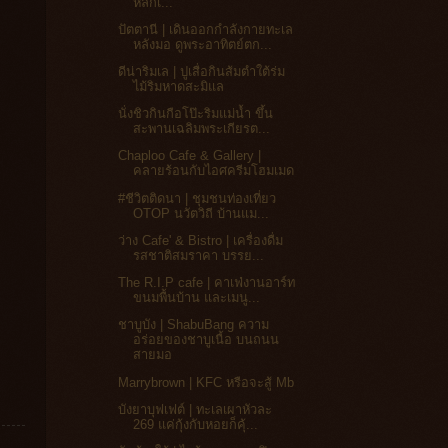
หลักเ...
ปัตตานี | เดินออกกำลังกายทะเล
หลังมอ ดูพระอาทิตย์ตก...
ดีน่าริมเล | ปูเสื่อกินส้มตำใต้ร่ม
ไม้ริมหาดสะมิแล
นั่งชิวกินกือโป๊ะริมแม่น้ำ ขึ้น
สะพานเฉลิมพระเกียรต...
Chaploo Cafe & Gallery |
คลายร้อนกับไอศครีมโฮมเมด
#ชีวิตติดนา | ชุมชนท่องเที่ยว
OTOP นวัตวิถี บ้านแม...
ว่าง Cafe' & Bistro | เครื่องดื่ม
รสชาติสมราคา บรรย...
The R.I.P cafe | คาเฟ่งานอาร์ท
ขนมพื้นบ้าน และเมนู...
ชาบูบัง | ShabuBang ความ
อร่อยของชาบูเนื้อ บนถนน
สายมอ
Marrybrown | KFC หรือจะสู้ Mb
บังยาบุฟเฟต์ | ทะเลเผาหัวละ
269 แค่กุ้งกับหอยก็คุ้...