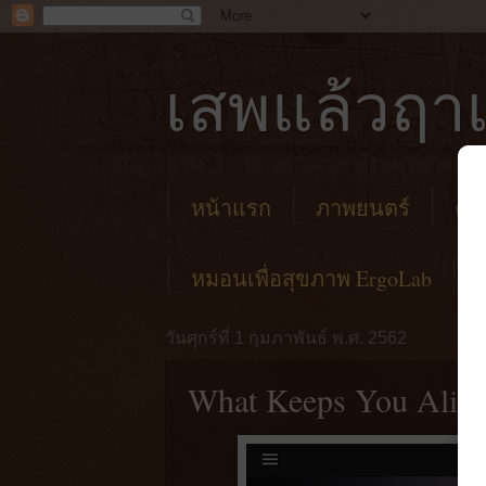
เสพแล้วฤาเ
หน้าแรก
ภาพยนตร์
คาเ
หมอนเพื่อสุขภาพ ErgoLab
วันศุกร์ที่ 1 กุมภาพันธ์ พ.ศ. 2562
What Keeps You Alive