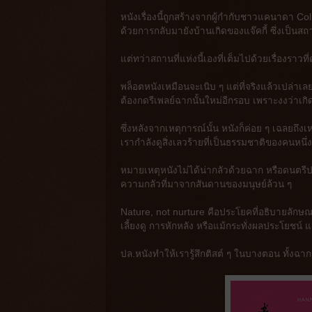
หนังเรื่องนี้ถูกสร้างจากผู้กำกับชาวแคนาดา Coli
ด้วยการกลับมายังบ้านเกิดของแจ๊คกี้ ซึ่งเป็น
แต่ทว่าสถานที่แห่งนี้เองที่เต็มไปด้วยเรื่องราวที่
พล็อตหนังเหมือนจะเนิบ ๆ แต่ที่จริงแล้วเปล่าเล
ต้องกดรีเพลย์ฉากนั้นใหม่อีกรอบ เพราะงงว่าเกิ
ซึ่งหลังจากเหตุการณ์นั้น หนังก็ค่อย ๆ เฉลยถึงเ
เรากำลังดูสิ่งเลวร้ายที่เป็นธรรมชาติของคนหนึ
หมายเหตุหนังไม่ได้น่ากลัวด้วยฉาก หรือดนตรี
ความกลัวที่มาจากสันดานของมนุษย์ล้วน ๆ
Nature, not nurture คือประโยคที่อธิบายลักษณะ
เลี้ยงดู การหักหลัง หรือแม้กระทั่งผลประโยชน์ 
ปล.หนังทำให้เรารู้สึกติสต์ ๆ ในบางตอน ทั้งฉ