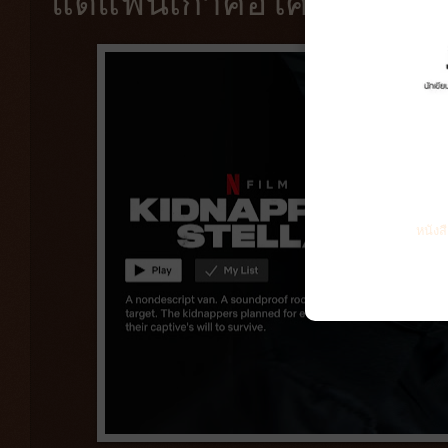
แต่แฟนเก่าคือโศกนาฎกร
หนังส