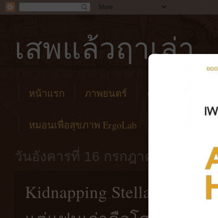
เสพแล้วฤาเล่า
หน้าแรก
ภาพยนตร์
คาเฟ่
โรงแร
หมอนเพื่อสุขภาพ ErgoLab
วันอังคารที่ 16 กรกฎาคม พ.ศ. 25
Kidnapping Stella [2019]