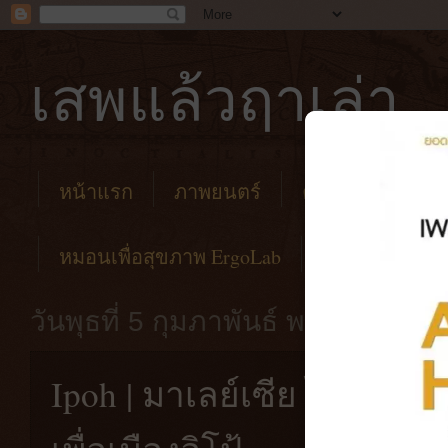
เสพแล้วฤาเล่า
หน้าแรก
ภาพยนตร์
คาเฟ่
โรงแร
หมอนเพื่อสุขภาพ ErgoLab
วันพุธที่ 5 กุมภาพันธ์ พ.ศ. 2563
Ipoh | มาเลย์เซีย ไม่ไปไม่ร