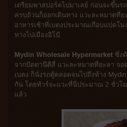
เตรียมพาสปอร์ตไปมาเลย์ ก่อนจะขึ้นรถ
ครบถ้วนก็ออกเดินทาง แวะละหมาดที่ยะล
อาหารเช้าที่เบตงประมาณเกือบแปดโมงเช
ทางไปเมืองอิโป้
Mydin Wholesale Hypermarket
ซึ่ง
จากปัตตานีตีสี่ แวะละหมาดที่ยะลา จอด
เบตง ก็นั่งรถตู้ตลอดจนไปถึงห้าง Mydin
กัน โดยทัวร์จะแวะที่นี่ประมาณ 2 ชั่ว
แล้ว