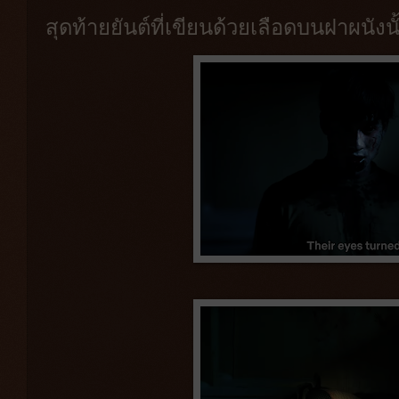
สุดท้ายยันต์ที่เขียนด้วยเลือดบนฝาผนังน