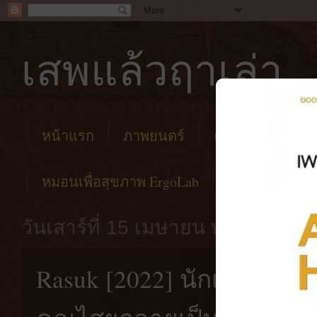
เสพแล้วฤาเล่า
หน้าแรก
ภาพยนตร์
คาเฟ่
โรงแร
หมอนเพื่อสุขภาพ ErgoLab
วันเสาร์ที่ 15 เมษายน พ.ศ. 2566
Rasuk [2022] นักเรียนโร