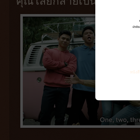
คุณไสยกลายเป็นซอมบี้
หนังส