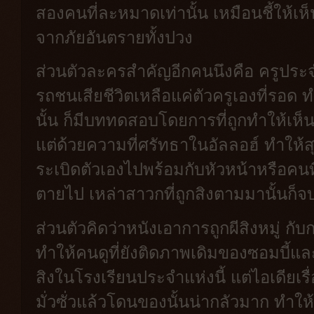
สองคนที่ละหมาดเท่านั้น เหมือนชี้ให้เห
จากภัยอันตรายทั้งปวง
ส่วนตัวละครสำคัญอีกคนนึงคือ ครูประจ
รถชนเสียชีวิตเหลือแค่ตัวครูเองที่รอด
นั้น ก็มีบททดสอบโดยการที่ถูกทำให้เห
แต่ด้วยความที่ศรัทธาในอัลลอฮ์ ทำให้
ระเบิดตัวเองไปพร้อมกับหัวหน้าหรือคนที
ตายไป เหล่าสาวกที่ถูกสิงตามมานั้นก็จ
ส่วนตัวคิดว่าหนังเอาการถูกผีสิงหมู่ ก
ทำให้คนดูที่ยังติดภาพเดิมของซอมบี้และ
สิงในโรงเรียนประจำแห่งนี้ แต่ไอเดียเรื
มั่วซั่วแล้วโดนของนั้นน่ากลัวมาก ทำใ