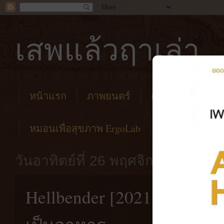
เสพแล้วฤาเล่า
หน้าแรก
ภาพยนตร์
คาเฟ่
โรงแร
หมอนเพื่อสุขภาพ ErgoLab
วันอาทิตย์ที่ 26 พฤศจิกายน พ.ศ. 
Hellbender [2021] แม่มดผู