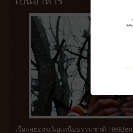
เป็นอาหาร
หนังส
เรื่องสยองขวัญเหนือธรรมชาติ HellBende