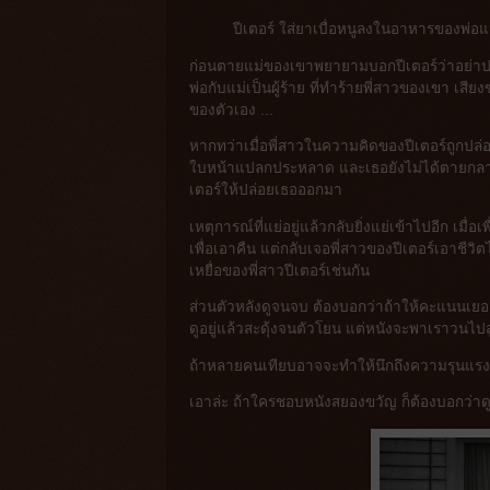
ปีเตอร์ ใส่ยาเบื่อหนูลงในอาหารของพ่
ก่อนตายแม่ของเขาพยายามบอกปีเตอร์ว่าอย่าปล
พ่อกับแม่เป็นผู้ร้าย ที่ทำร้ายพี่สาวของเขา เสี
ของตัวเอง ...
หากทว่าเมื่อพี่สาวในความคิดของปีเตอร์ถูกปล
ใบหน้าแปลกประหลาด และเธอยังไม่ได้ตายกลายเป็
เตอร์ให้ปล่อยเธอออกมา
เหตุการณ์ที่แย่อยู่แล้วกลับยิ่งแย่เข้าไปอีก เมื
เพื่อเอาคืน แต่กลับเจอพี่สาวของปีเตอร์เอาชีว
เหยื่อของพี่สาวปีเตอร์เช่นกัน
ส่วนตัวหลังดูจนจบ ต้องบอกว่าถ้าให้คะแนนเยอะที่
ดูอยู่แล้วสะดุ้งจนตัวโยน แต่หนังจะพาเราวนไป
ถ้าหลายคนเทียบอาจจะทำให้นึกถึงความรุนแรงในคร
เอาล่ะ ถ้าใครชอบหนังสยองขวัญ ก็ต้องบอกว่าด