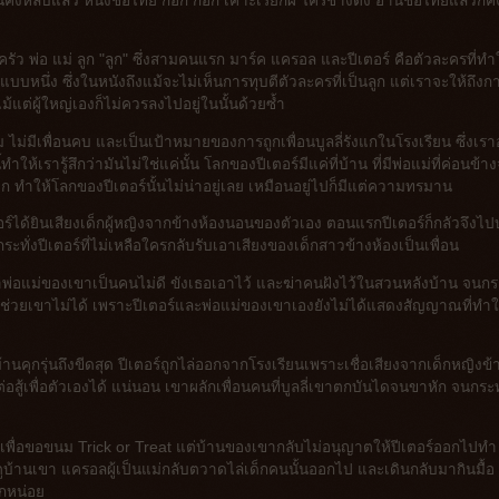
งหลับแล้ว หนังชื่อไทย ก๊อก ก๊อก เคาะเรียกผี ใครช่างตั้ง อ่านชื่อไทยแล้วก็
รัว พ่อ แม่ ลูก "ลูก" ซึ่งสามคนแรก มาร์ค แครอล และปีเตอร์ คือตัวละครที่ทำ
หนึ่ง ซึ่งในหนังถึงแม้จะไม่เห็นการทุบตีตัวละครที่เป็นลูก แต่เราจะให้ถึงก
้แต่ผู้ใหญ่เองก็ไม่ควรลงไปอยู่ในนั้นด้วยซ้ำ
ังคม ไม่มีเพื่อนคบ และเป็นเป้าหมายของการถูกเพื่อนบูลลี่รังแกในโรงเรียน ซึ่งเร
ทำให้เรารู้สึกว่ามันไม่ใช่แค่นั้น โลกของปีเตอร์มีแค่ที่บ้าน ที่มีพ่อแม่ที่ค่อนข้า
ีก ทำให้โลกของปีเตอร์นั้นไม่น่าอยู่เลย เหมือนอยู่ไปก็มีแต่ความทรมาน
ตอร์ได้ยินเสียงเด็กผู้หญิงจากข้างห้องนอนของตัวเอง ตอนแรกปีเตอร์ก็กลัวจึงไ
ะทั่งปีเตอร์ที่ไม่เหลือใครกลับรับเอาเสียงของเด็กสาวข้างห้องเป็นเพื่อน
าพ่อแม่ของเขาเป็นคนไม่ดี ขังเธอเอาไว้ และฆ่าคนฝังไว้ในสวนหลังบ้าน จนกระ
ลับช่วยเขาไม่ได้ เพราะปีเตอร์และพ่อแม่ของเขาเองยังไม่ได้แสดงสัญญาณที่ทำใ
้านคุกรุ่นถึงขีดสุด ปีเตอร์ถูกไล่ออกจากโรงเรียนเพราะเชื่อเสียงจากเด็กหญิงข้
สู้เพื่อตัวเองได้ แน่นอน เขาผลักเพื่อนคนที่บูลลี่เขาตกบันไดจนขาหัก จนกระทั
ูเพื่อขอขนม Trick or Treat แต่บ้านของเขากลับไม่อนุญาตให้ปีเตอร์ออกไปทำ
ตูบ้านเขา แครอลผู้เป็นแม่กลับตวาดไล่เด็กคนนั้นออกไป และเดินกลับมากินมื้อ
ักหน่อย