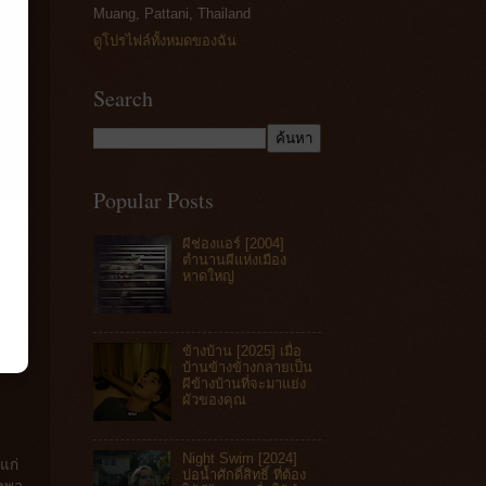
Muang, Pattani, Thailand
ดูโปรไฟล์ทั้งหมดของฉัน
Search
Popular Posts
ผีช่องแอร์ [2004]
ตำนานผีแห่งเมือง
หาดใหญ่
ข้างบ้าน [2025] เมื่อ
บ้านข้างข้างกลายเป็น
ผีข้างบ้านที่จะมาแย่ง
ผัวของคุณ
Night Swim [2024]
แก่
บ่อน้ำศักดิ์สิทธิ์ ที่ต้อง