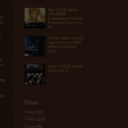
Spy [2015] หนังแอ
คชันที่มีดีทั้ง
เขา
Empowering Women,
Friendship และความ
ม่
รัก
I Know What You Did
ม
Last Summer [2025]
ี
หนังล่าล่างแค้นสุด
กร่อย
ีน
็น
เทอม 3 [2024] มหาลัย
สยองขวัญ 3
ช่ดู
งดู
Films
Horror
(217)
Thriller
(124)
Crime
(58)