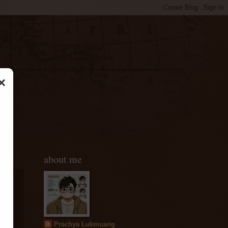
×
about me
ม
Prachya Lukmuang