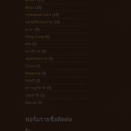
สงขลา
(23)
พัทลุง
(15)
กรุงเทพมหานคร
(13)
นครศรีธรรมราช
(10)
ยะลา
(8)
Hong Kong
(6)
ตรัง
(5)
นราธิวาส
(5)
สมุทรสงคราม
(5)
China
(4)
Malaysia
(3)
ชลบุรี
(3)
สุราษฎร์ธานี
(3)
ปทุมธานี
(2)
Macao
(1)
ฟอร์มรายชื่อติดต่อ
ชื่อ