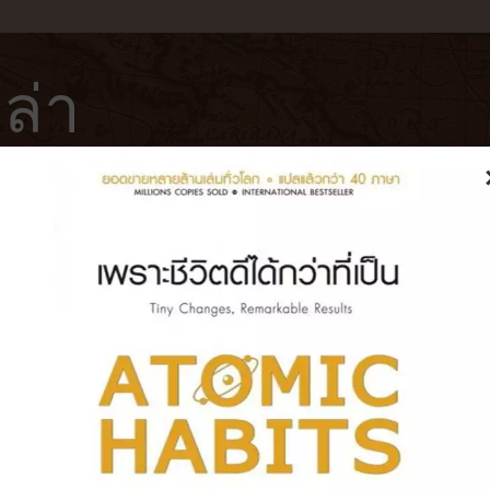
ล่า
ฟ่
โรงแรม
หนังสือ
บันทึกการเดินทาง
รัวเข้มงวด ลูกผิดปกติ จบด้วยควา