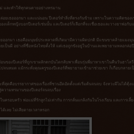
อแม่ และทำให้ทุกคนตายอย่างทรมาน
่อยเธอออกมา และแน่นอน ปีเตอร์ทำสิ่งที่ตรงกันข้าม เพราะในความคิดของ
ยงของเด็กหญิงบอกปีเตอร์เช่นนั้น และปีเตอร์ก็เลือกที่จะเชื่อเธอและวางยาพ่อกับแ
่อยออกมา เธอคือมนุษย์ประหลาดที่เกิดมามีความผิดปกติ มีแขนขาคล้ายแมงมุ
นผี อย่างที่ชื่อหนังไทยตั้งให้ แต่เธอถูกขังอยู่ในบ้านและพยายามหลอกล่อป
่อเพื่อนของปีเตอร์ที่ถูกเขาผลักตกบันไดกลับพาเพื่อนรุ่นพี่มาหาเขาในคืนวันฮาโลว
ิตไปจนหมด แม้กระทั่งคุณครูของปีเตอร์ที่พยายามเข้ามาช่วยเขา ก็เกือบกลายเป
สุดคือบรรยากาศของเรื่องที่ชวนอึดอัดตั้งแต่เริ่มต้นจนจบ จังหวะผีไม่ได้ตุ้งแ
สู่ความทรมานของปีเตอร์จนจบเรื่อง
อบครัว พ่อแม่ที่รักลูกไม่เท่ากัน การกลั่นแกล้งกันในโรงเรียน และการเลี้ย
ูได้เลย ไม่เสียดายเวลาหรอก