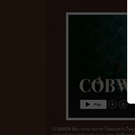
COBWEB ที่ความหมายภาษาไทยแปลว่า ใยแมงมุม เป็