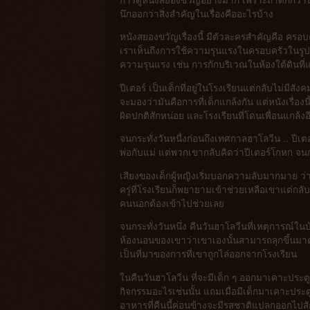
การดูหนังสยองขวัญอย่างมาก เพราะถ้าดึกกว่านี้ค
นึกออกว่าสิ่งสำคัญในเรื่องคืออะไรบ้าง
หนังสยองขวัญเรื่องนี้ มีตัวละครสำคัญคือ ครอบค
เราเห็นถึงการใช้ความรุนแรงในครอบครัวในรูปแบบ
ความรุนแรง เช่น การกักบริเวณในห้องใต้ดินที่แม
ปีเตอร์ เป็นเด็กที่อยู่ในโรงเรียนแต่กลับไม่มีส
จะมองว่ามันคือการที่เด็กแกล้งกัน แต่หนังเรื่องนี้
ผิดปกติสักหน่อย และโรงเรียนที่โดนเพื่อนแกล้งอ
จนกระทั่งวันหนื่งก่อนถึงเทศกาลฮาโลวีน .. ปีเ
พ่อกับแม่ แต่พวกเขากลับคิดว่าปีเตอร์โกหก จนกร
เสียงของเด็กผู้หญิงเริ่มบอกความลับมากมาย ว่
ครู่ที่โรงเรียนก็พยายามเข้าช่วยเหลือเขาแต่ก
คนนอกต้องเข้าไปช่วยเลย
จนกระทั่งวันหนึ่ง คืนวันฮาโลวีนที่เหตุการณ์ในบ
ห้องนอนของเขาว่าเขาเองนั้นสามารถลุกขึ้นมาต่อ
เป็นที่มาของการที่เขาถูกไล่ออกจากโรงเรียน
ในคืนวันฮาโลวีน ที่จะมีเด็ก ๆ ออกมาเคาะประต
กิจกรรมอะไรเช่นนั้น แถมเมื่อมีเด็กมาเคาะประ
อาหารที่คืนนี้ค่อนข้างจะมีรสชาติแปลกออกไปส