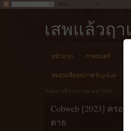
เสพแล้วฤาเ
หน้าแรก
ภาพยนตร์
คาเ
หมอนเพื่อสุขภาพ ErgoLab
วันอังคารที่ 6 มกราคม พ.ศ. 2569
Cobweb [2023] ครอบค
ตาย