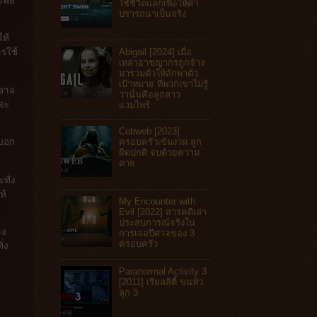
คงพอ
ใช้ชีวิตแลกเพื่อให้คำ
ปรารถนาเป็นจริง
ให้
Abigail [2024] เมื่อ
ารใช้
เหล่าอาชญากรถูกจ้าง
มารวมตัวให้ลักพาตัว
เป้าหมาย ที่พวกเขาไม่รู้
าอาจ
ว่านั่นคือลูกสาว
งจะ
แวมไพร์
Cobweb [2023]
ครอบครัวเข้มงวด ลูก
ปบอก
ผิดปกติ จบด้วยความ
ตาย
ทั่ง
ห้
My Encounter with
Evil [2022] สารคดีเล่า
ประสบการณ์จริงใน
าง
การเจอปีศาจของ 3
ครอบครัว
่ง
Paranormal Activity 3
[2011] เรียลลิตี้ ขนหัว
ลุก 3