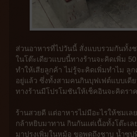
ส่วนอาหารที่ไปวันนี้ สั่งแบบรวมกันทั้งชา
ในโต๊ะเดียวแบบนี้ทางร้านจะคิดเพิ่ม 50 
ทำให้เสียลูกค้า ไม่รู้จะคิดเพิ่มทำไม ล
อยู่แล้ว ซึ่งทั้งสามคนกินบุฟเฟต์แบบเดี
ทางร้านมีโปรโมชันให้เช็คอินจะคิดราคา
ร้านสวยดี แต่อาหารไม่มีอะไรให้ชมเลยค
กล้าหยิบมาทาน กินกันแต่เนื้อทั้งโต๊ะเลย
มาปรุงเพิ่มในหม้อ ขอพูดถึงชาบู น้ำซุปที