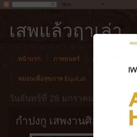
เสพแล้วฤาเล่า
หน้าแรก
ภาพยนตร์
คาเฟ่
โรงแร
หมอนเพื่อสุขภาพ ErgoLab
วันจันทร์ที่ 28 มกราคม พ.ศ. 2562
กำปงกู เสพงานศิลป์ กินชาบ