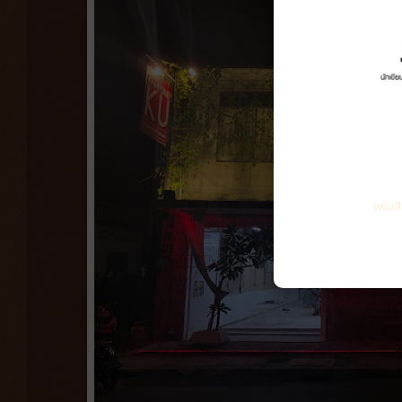
หนังส