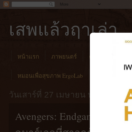
เสพแล้วฤาเล่า
หน้าแรก
ภาพยนตร์
คาเฟ่
โรงแร
หมอนเพื่อสุขภาพ ErgoLab
วันเสาร์ที่ 27 เมษายน พ.ศ. 2562
Avengers: Endgame | สุด