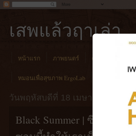
เสพแล้วฤาเล่า
หน้าแรก
ภาพยนตร์
คาเฟ่
โรงแร
หมอนเพื่อสุขภาพ ErgoLab
วันพฤหัสบดีที่ 18 เมษายน พ.ศ. 25
Black Summer | ซีรีส์ต้นฉบั