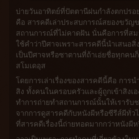
บ่ายวันอาทิตย์ที่ปัตตานีฝนกำลังตกปรอย
คือ สารคดีเล่าประสบการณ์สยองขวัญขอ
สถานการณ์ที่ไม่คาดฝัน นั่นคือการที่สม
ใช้คำว่าปีศาจเพราะสารคดีนี้นำเสนอสิ่งห
เป็นปีศาจหรือซาตานที่ถ้าเอ่ยชื่อทุกคนก
สโมเดอุส
โดยการเล่าเรื่องของสารคดีนี้คือ การ
สิง ทั้งคนในครอบครัวและผู้ถูกเข้าสิงเองม
ทำการถ่ายทำสถานการณ์นั้นให้เรารับ
จากการดูสารคดีกับหนังผีหรือซีรีส์ผีทั่วไป
ที่สารคดีเรื่องนี้ถ่ายทอดมากกว่าหนังผีห