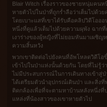
Blair Witch เรื่องราวของชายหนุ่มคนหน
หายตัวไปในป่าที่ถูกร่ำลือว่าเต็มไป
โดยเบาะแสที่เขาได้รับคือคลิปวิดีโอออน
หนึ่งที่ดูแล้วเต็มไปด้วยความผุพัง ฉาก
เงาร่างของผู้หญิงที่ไม่ยอมหันมาเผชิญห
ความสิ้นหวัง
พวกเขาติดต่อไปยังคนที่อัพโหลดวิดีโอข
เข้าไปในป่าแห่งนั้นด้วยกัน โดยที่ไม่รู้ว
ไม่มีประสบการณ์ในการเดินทางเข้าสู่ป
ได้เตรียมตัวนำอุปกรณ์เดินป่า และสิ่งท
ติดกล้องเพื่อที่จะตามหาบ้านหลังหนึ่งที
แหล่งที่น้องสาวของเขาหายตัวไป