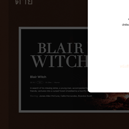
ตาย
หนังส