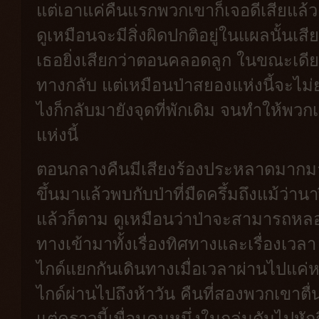
แต่เอาแค่คืนแรกพวกเขาก็เจอดีเสียแล้ว
ดูเหมือนจะมีสิ่งผิดปกติอยู่ในแผลนั้นเ
เธอยิ่งเสียกว่าตอนคลอดลูก ในขณะเดี
ทางกลับ แต่เหมือนป่าสยองแห่งนี้จะไม
ไงก็กลับมายังจุดที่พักเดิม จนทำให้พว
แห่งนี้
ตอนกลางคืนมีเสียงร้องประหลาดมากมาย
ขึ้นมาแล้วพบกับป่าที่มืดครึ้มถึงแม้ว่าน
แล้วก็ตาม ดูเหมือนว่าป่าจะสามารถ
ทางเข้ามาทั้งเรื่องทิศทางและเรื่องเวล
ไกด์แยกกันเดินทางเมื่อเวลาผ่านไปแค่ห
ไกด์ผ่านไปถึงห้าวัน คืนที่สองพวกเขาต
แต่คราวนี้เพื่อนคนหนึ่งในกลุ่มดันไปหักก