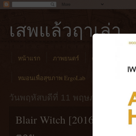
เสพแล้วฤาเล่า
หน้าแรก
ภาพยนตร์
คาเฟ่
โรงแร
หมอนเพื่อสุขภาพ ErgoLab
วันพฤหัสบดีที่ 11 พฤษภาคม พ.ศ. 
Blair Witch [2016] ตำนานผ