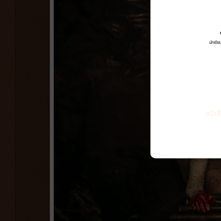
หนังส