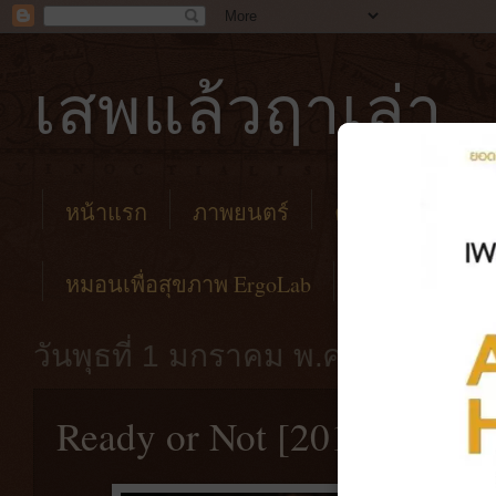
เสพแล้วฤาเล่า
หน้าแรก
ภาพยนตร์
คาเฟ่
โรงแร
หมอนเพื่อสุขภาพ ErgoLab
วันพุธที่ 1 มกราคม พ.ศ. 2568
Ready or Not [2019] ไม่พร