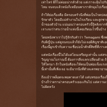
เท่าไหร่ ผีก็ไม่ค่อยน่ากลัวด้วย แต่เราจะลุ้น
ไหม จนจบแล้วหนังก็เหมือนพาเราหักมุมไปเรื่อ
ถ้าให้ย่อเรื่องคือ มีครอบครัวนึงที่พ่อเป็นโร
รักษาตัว โดยมีแม่ทำงานในโรงเรียน และลูกชาย
น้ำของตัวบ้าน แน่นอนว่าครอบครัวนี้รู้หลังจากท
เจาะจงว่าสระว่ายน้ำแห่งนี้เคยเกิดอะไรขึ้นบ้าง
โดยหนังพาเราไปรู้จักกับคำว่า Temagami ซึ่งพอ
กับผีญี่ปุ่น แต่ดูจนจบแล้วก็ยังไม่เจอผีสัญชาติเ
เรื่องนี้ผูกเข้ากับความเชื่อบ่อน้ำศักดิ์สิทธิ์
แต่หนังเรื่องนี้ไม่ได้แค่โยนเหรียญเท่านั้น แต่ส
วิญญาณโบราณนี้ ต้องการสิ่งแลกเปลี่ยนด้วย ถ้
ให้ใครมา ถ้าในหนังคือจะให้คนเป็นพ่อแข็งแรง
นี้เท่านั้นที่เพิ่งเจอ จะมีฉากนึงที่ตัวละครพยาย
ถึงแม้ว่าพล็อตจะพอคาดเดาได้ แต่บทของเรื่อง
บ้างก็ว่าดราม่าครอบครัวเยอะเกินไป แต่ความเห็นผม
ไม่ผิดหวัง