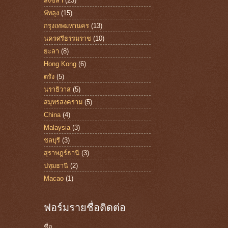
สงขลา
(23)
พัทลุง
(15)
กรุงเทพมหานคร
(13)
นครศรีธรรมราช
(10)
ยะลา
(8)
Hong Kong
(6)
ตรัง
(5)
นราธิวาส
(5)
สมุทรสงคราม
(5)
China
(4)
Malaysia
(3)
ชลบุรี
(3)
สุราษฎร์ธานี
(3)
ปทุมธานี
(2)
Macao
(1)
ฟอร์มรายชื่อติดต่อ
ชื่อ