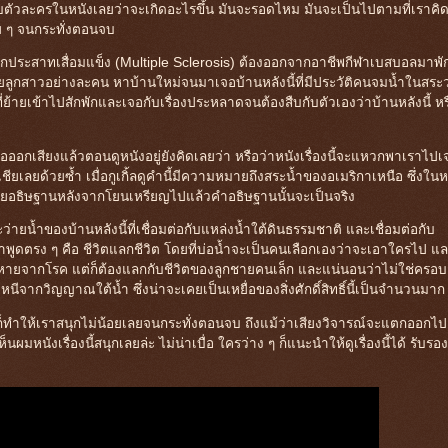
ไปกับตัวละครในหนังเลยว่าจะเกิดอะไรขึ้น มันจะรอดไหม มันจะเป็นไปตามที่เราคิ
ย ๆ จนกระทั่งตอนจบ
คปลอกประสาทเสื่อมแข็ง (Multiple Sclerosis) ต้องออกจากอาชีพกีฬาเบสบอลมาพั
ลูกสาวอย่างละคน หาบ้านใหม่จนมาเจอบ้านหลังนี้ที่มีประวัติคนจมน้ำในสระว
ี่ย้ายเข้าไปสักพักและเจอกับเรื่องประหลาดจนต้องสืบกับตัวเองว่าบ้านหลังนี้ หร
ออกเสียงแล้วตอนดูหนังอยู่ยังคิดเลยว่า หรือว่าหนังเรื่องนี้จะแหวกพาเราไปเ
อเชียเลยด้วยซ้ำ เมื่อกูเกิ้ลดูคำนี้มีความหมายถึงสระน้ำของอเมริกาเหนือ ซึ่งในห
ที่เราเคยอธิษฐานหลังจากโยนเหรียญไปแล้วคำอธิษฐานนั้นจะเป็นจริง
ระว่ายน้ำของบ้านหลังนี้ที่เชื่อมต่อกับแหล่งน้ำใต้ดินธรรมชาติ และเชื่อมต่อกับ
าพูดตรง ๆ คือ ชีวิตแลกชีวิต โดยที่บ่อน้ำจะเป็นคนเลือกเองว่าจะเอาใครไป แ
หายจากโรค แต่ก็ต้องแลกกับชีวิตของลูกชายคนเล็ก และแน่นอนว่าไม่ใช่ครอบ
ามหนีจากวิญญาณใต้น้ำ ซึ่งน่าจะเคยเป็นเหยื่อของสิ่งศักดิ์สิทธิ์นี้เป็นจำนวนมาก
ก็ทำให้เราสนุกไม่น้อยเลยจนกระทั่งตอนจบ ถึงแม้ว่าเสียงวิจารณ์จะแตกออกไป
หนังเรื่องนี้สนุกเลยล่ะ ไม่น่าเบื่อ ใครว่าง ๆ ก็แนะนำให้ดูเรื่องนี้ได้ รับรอง