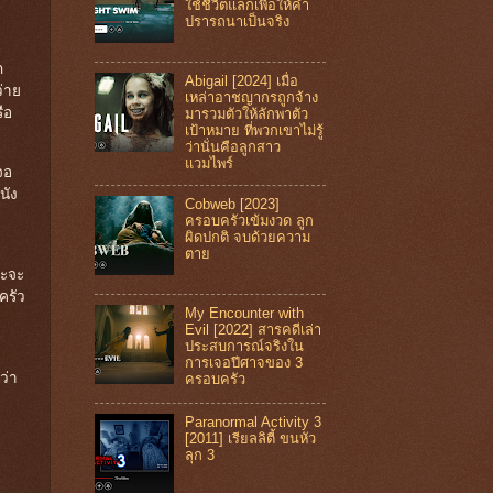
ใช้ชีวิตแลกเพื่อให้คำ
ด
ปรารถนาเป็นจริง
ก
Abigail [2024] เมื่อ
่าย
เหล่าอาชญากรถูกจ้าง
ือ
มารวมตัวให้ลักพาตัว
เป้าหมาย ที่พวกเขาไม่รู้
ว่านั่นคือลูกสาว
แวมไพร์
จอ
นัง
Cobweb [2023]
ครอบครัวเข้มงวด ลูก
ผิดปกติ จบด้วยความ
ตาย
ละจะ
ครัว
My Encounter with
Evil [2022] สารคดีเล่า
ประสบการณ์จริงใน
การเจอปีศาจของ 3
ว่า
ครอบครัว
Paranormal Activity 3
[2011] เรียลลิตี้ ขนหัว
ลุก 3