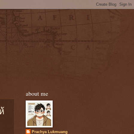
about me
ห้
Prachya Lukmuang