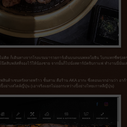
ไม่ติด ก็เดินทางจากโรงแรมมารวยการ์เด้นบนถนนพหลโยธิน โบกแทกซี่พรุ่งต
น๊ตสิบพลัสที่จองไว้ให้น้องชาย จากนั้นก็ไปนั่งสตาร์บัคจิบกาแฟ ทำงานนี่นั่นเส
งสรรพสินค้าเซนทรัลลาดพร้าว ชั้นสาม คือร้าน AKA อากะ ซึ่งตอนแรกอ่านว่า อาก้า
ปิ้งย่างสไตล์ญี่ปุ่น (เอาจริงแยกไม่ออกระหว่างปิ้งย่างไทยเกาหลีญี่ปุ่น)