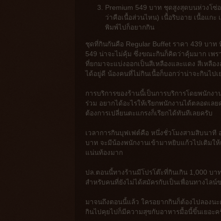
Premium 549 บาท ชุดสูงสุดบนห่วงโซ่อาหารใน
ว่าคือเนื้อส่วนไหน) เนื้อริบอาย เนื้อแกะ
พิมพ์ไปก็อยากกิน
ชุดที่กินกันคือ Regular Buffet ราคา 439 บาท 
549 น่าจะไม่คุ้ม ซึ่งขณะกินก็คิดว่าคุ้มมาก เพราะ
ที่ยกมาจะแบ่งออกเป็นสีเหลืองและแดง สีเหลือง
ได้อยู่ดี น้องคนที่ไม่กินเนื้อก็บอกว่าน่าจะกินไป
การบริการของร้านนี้เป็นการบริการโดยพนักงานร
ร่วม อยากได้อะไรให้เรียกพนักงานได้ตลอดเลยค
ต้องการเปลี่ยนตะแกรงก็เรียกได้ทันทีเลยครับ
เวลาการกินบุฟเฟต์คือ หนึ่งชั่วโมงสามสิบนาที 
บาท จะมีน้องพนักงานเข้ามาหยิบแก้วไปเติมให้เร
แน่นท้องมาก
ปล.ตอนนี้ทางร้านมีโปรโต๊ะที่กินเกิน 1,000 บ
สำหรับคนที่ยังไม่ได้สมัครกับเป็นเพื่อนทางไลน์
มาจนถึงตอนนี้แล้ว ใครอยากกินก็ต้องไปลองนะคร
กินไปคุยไปก็มีความสุขกับอาหารมื้อนี้ขึ้นเยอะ