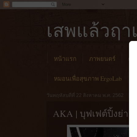
เสพแล้วฤาเ
หน้าแรก
ภาพยนตร์
คาเ
หมอนเพื่อสุขภาพ ErgoLab
วันพฤหัสบดีที่ 22 สิงหาคม พ.ศ. 2562
AKA | บุฟเฟต์ปิ้งย่า