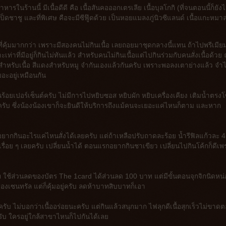
ร้านนี้ มีเนื้อดีดี คือ เนื้อสันคอออกเตรเลีย เนื้อบุลโกกิ (ที่จนตอนนี้ก็ยังไม่
 เป็ดชาชู และที่พิเศษ คือจะมีซีฟู๊ดด้วย เป็นหอยแมลงภู่นิวซีแลนด์ เนื้อแกะหมาล
ที่คุ้มมากกว่า เพราะมีสองคนไม่กินเนื้อ เลยถอยมาชุดกลางนี้แทน ถ้าไปพรีเมีย
เท่าที่มีอยู่ก็กินไม่ทันแล้ว สำหรับคนไม่กินเนื้อแต่ไปกินร่วมกับคนสั่งเนื้อด้วย
สำหรับเนื้อ สีแดงสำหรับหมู จำกันเองแล้วกันครับ เพราะพอลงเตาย่างแล้ว จำไ
เยอะอยู่เหมือนกัน
้อยเปอร์เซ็นต์ครับ ไม่มีการไปหยิบซอส หยิบผัก หยิบเครื่องเคียง เติมน้ำตรง
รับ ซึ่งน้องน้องเขาก็จะยินดีให้บริการถึงแม้คนจะเยอะแค่ไหนก็ตาม และหาก
อยากกินอะไรแค่ไหนสั่งได้เลยครับ แต่ถ้าเหลือปรับถาดละร้อย น้ำรีฟิลแก้วละ 
ื่อย ๆ เลยครับ เปลี่ยนน้ำได้ ตอนแรกอยากกินชาเขียว เปลี่ยนไปกินโค้กก็ดีเพ
าท ใช้ส่วนลดของบัตร The 1card ได้ส่วนลด 100 บาท แต่มีขั้นตอนจุกจิกนิดหน
ของเซนทรัล แต่ก็คุ้มอยู่ครับ ลดห้าบาทสิบบาทก็เอา
ับ ไม่บอกว่าเนื้ออร่อยนะครับ แต่กินแล้วสนุกมาก ไฟลุกดีเนื้อสุกเร็วไม่ขาด
ครับ ใครอยู่ใกล้สาขาไหนก็ไปกันได้เลย