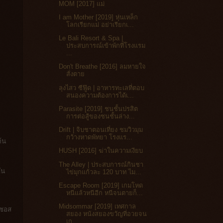
MOM [2017] แม่
I am Mother [2019] หุ่นเหล็ก
โลกเรียกแม่ อย่าเรียกเ...
Le Bali Resort & Spa |
ประสบการณ์เข้าพักที่โรงแรม
...
Don't Breathe [2016] ลมหายใจ
สั่งตาย
ลุงไสว ซีฟู๊ด | อาหารทะเลที่ตอบ
สนองความต้องการได้เ...
Parasite [2019] ชนชั้นปรสิต
การต่อสู้ของชนชั้นล่าง...
Drift | จิบชาตอนเที่ยง ชมวิวมุม
กว้างหาดพัทยา โรงแร...
้น
HUSH [2016] ฆ่าในความเงียบ
The Alley | ประสบการณ์กินชา
ัน
ไข่มุกแก้วละ 120 บาท ไม...
Escape Room [2019] เกมโหด
หนีแล้วหนีอีก หนีจนตายก็...
Midsommar [2019] เทศกาล
นซอส
สยอง หนังสยองขวัญที่อวยจน
เก...