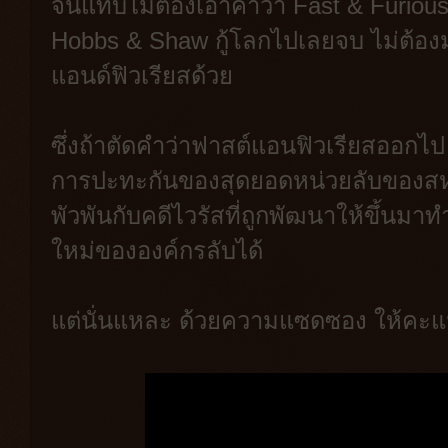
จนแทบไม่ต้องเอาคำว่า Fast & Furious มา
Hobbs & Shaw กู้โลกไปเลยจบ ไม่ต้องม
แอนด์ฟิวเรียสด้วย
ซึ่งถ้าตัดคำว่าฟาสต์แอนฟิวเรียสออกไป ม
การปะทะกันของสุดยอดหน่วยลับของสหร
พัวพันกับคดีไวรัสที่ถูกพัฒนาให้ขึ้นมา
ใหม่ขององค์กรลับได้
แต่นั่นแหละ ด้วยความแซดซอง ให้คะแน