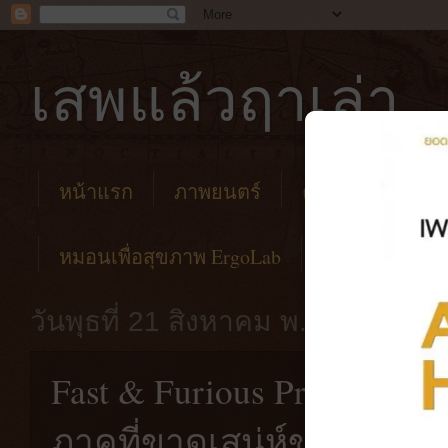
เสพแล้วฤาเล่า
หน้าแรก
ภาพยนตร์
คาเฟ่
โรงแร
หมอนเพื่อสุขภาพ ErgoLab
วันพุธที่ 21 สิงหาคม พ.ศ. 2562
Fast & Furious Presents: 
ภาคที่ขาดเสน่ห์ของฟาสต์