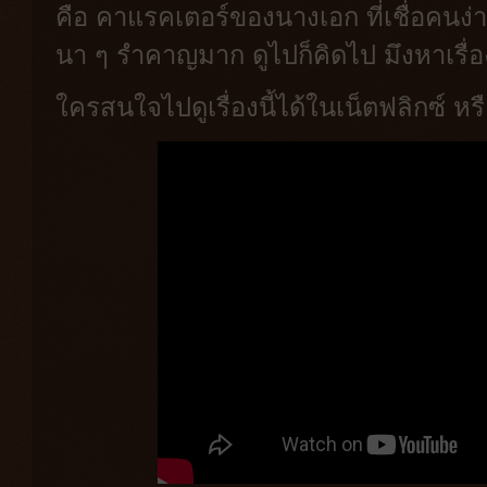
คือ คาแรคเตอร์ของนางเอก ที่เชื่อคนง่
นา ๆ รำคาญมาก ดูไปก็คิดไป มึงหาเรื่
ใครสนใจไปดูเรื่องนี้ได้ในเน็ตฟลิกซ์ ห