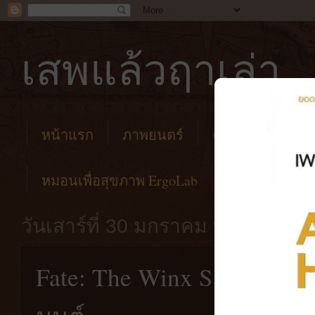
เสพแล้วฤาเล่า
หน้าแรก
ภาพยนตร์
คาเฟ่
โรงแร
หมอนเพื่อสุขภาพ ErgoLab
วันเสาร์ที่ 30 มกราคม พ.ศ. 2564
Fate: The Winx Saga [202