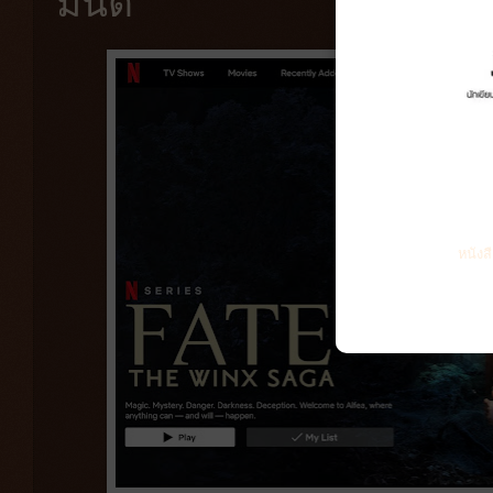
มนต์
หนังส