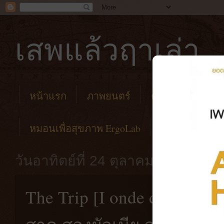
เสพแล้วฤาเล่า
หน้าแรก
ภาพยนตร์
คาเฟ่
โรงแร
หมอนเพื่อสุขภาพ ErgoLab
วันอาทิตย์ที่ 24 ตุลาคม พ.ศ. 2564
The Trip [I onde dager, 2