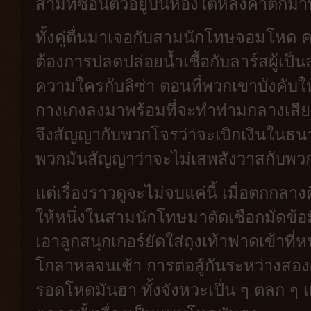
สามที่ซ่อนตัวอยู่บนห้องใต้หลังคาตกม
ทั้งคู่ตื่นมาเจอกับสามนักโทษจอมโหด ค
ต้องการปลดปล่อยน้ำเชื้อกับลาร์สผู้เป็
ความใครกับลิซ่า ตอนที่พวกเขาบังคับใ
กางเกงลงมาพร้อมที่จะทำท่ามกลางเสียง
จึงสัญญากับพวกโจรว่าจะเบิกเงินในธน
พวกมันสัญญาว่าจะไม่เสพสังวาสกับพว
แต่เรื่องราวดูจะไม่จบแค่นี้ เมื่อตกกลา
ให้หนึ่งในสามนักโทษมาตัดเชือกมัดข้อ
เอาลูกสนุกเกอร์ยัดใส่ถุงเท้าฟาดเข้าที่
โกลาหลจนเช้า การต่อสู้กันระหว่างสอ
รอดโหดมันฮา ทั้งจังหวะเปิ่น ๆ ตลก ๆ แบ