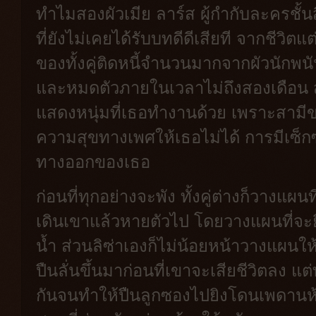
ทำไมสองผัวเมีย ลาร์ส ผู้กำกับละครชั้นสี่
ที่ยังไม่เคยได้รับบทดีดีเสียที จากชีวิ
ของทั้งคู่ติดหนี้จำนวนมากจากผัวนักพนัน
และหมดตัวภายในเวลาไม่ถึงสองเดือน ส่ว
แสดงหนุ่มที่เธอทำงานด้วย เพราะสาม
ความสุขทางเพศให้เธอไม่ได้ การมีเซ็กซ์
ทางออกของเธอ
ก่อนที่ทุกอย่างจะพัง ทั้งคู่ต่างก็วางแผ
เดินเขาแล้วหายตัวไป โดยวางแผนที่จะยิง
น้ำ ส่วนลิซ่าเองก็ไม่น้อยหน้าวางแผนให
ปืนลั่นขึ้นมาก่อนที่เขาจะเสียชีวิตลง แต่
กันจนทำให้ปืนลูกซองไปยิงโดนเพดานห