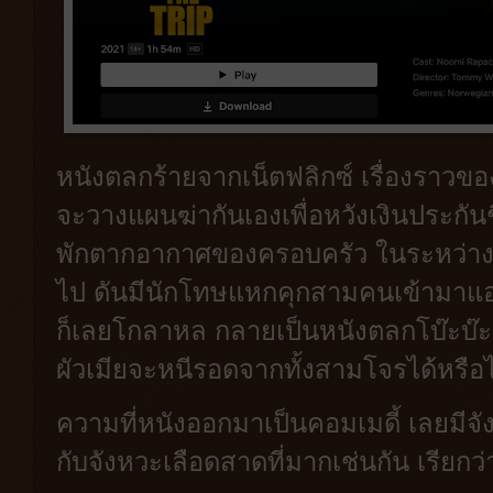
หนังตลกร้ายจากเน็ตฟลิกซ์ เรื่องราวของ
จะวางแผนฆ่ากันเองเพื่อหวังเงินประกัน
พักตากอากาศของครอบครัว ในระหว่างนั้
ไป ดันมีนักโทษแหกคุกสามคนเข้ามาแอบใ
ก็เลยโกลาหล กลายเป็นหนังตลกโบ๊ะบ๊ะเ
ผัวเมียจะหนีรอดจากทั้งสามโจรได้หรือไ
ความที่หนังออกมาเป็นคอมเมดี้ เลยมีจ
กับจังหวะเลือดสาดที่มากเช่นกัน เรียกว่