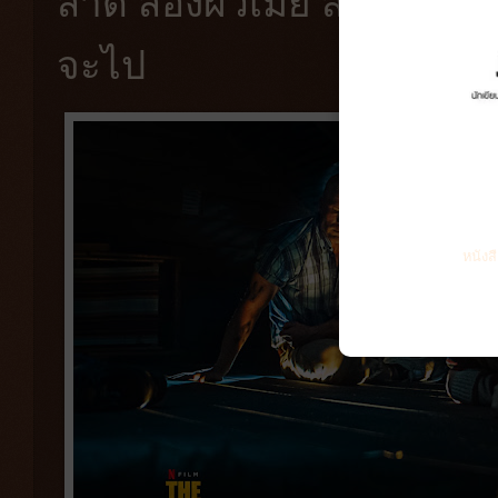
สาด สองผัวเมีย สามนักโท
จะไป
หนังส