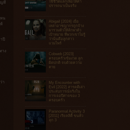
ใช้ชีวิตแลกเพื่อให้คำ
ญที่
ปรารถนาเป็นจริง
ไหน
Abigail [2024] เมื่อ
ห้
เหล่าอาชญากรถูกจ้าง
มารวมตัวให้ลักพาตัว
เป้าหมาย ที่พวกเขาไม่รู้
ว่านั่นคือลูกสาว
าปี
แวมไพร์
นทาง
Cobweb [2023]
ครอบครัวเข้มงวด ลูก
ผิดปกติ จบด้วยความ
ตาย
ว่า
My Encounter with
Evil [2022] สารคดีเล่า
ประสบการณ์จริงใน
การเจอปีศาจของ 3
ครอบครัว
Paranormal Activity 3
[2011] เรียลลิตี้ ขนหัว
ลุก 3