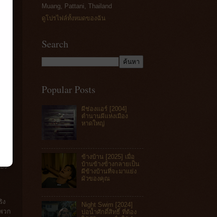
Muang, Pattani, Thailand
ดูโปรไฟล์ทั้งหมดของฉัน
Search
Popular Posts
ผีช่องแอร์ [2004]
ตำนานผีแห่งเมือง
หาดใหญ่
ข้างบ้าน [2025] เมื่อ
บ้านข้างข้างกลายเป็น
ือง
ผีข้างบ้านที่จะมาแย่ง
ผัวของคุณ
ิง
Night Swim [2024]
รพวก
บ่อน้ำศักดิ์สิทธิ์ ที่ต้อง