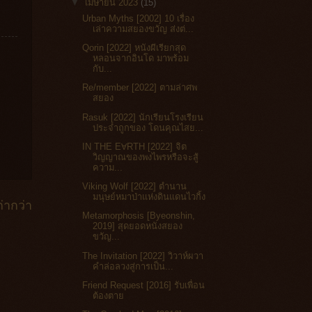
▼
เมษายน 2023
(15)
Urban Myths [2002] 10 เรื่อง
เล่าความสยองขวัญ ส่งต่...
Qorin [2022] หนังผีเรียกสุด
หลอนจากอินโด มาพร้อม
กับ...
Re/member [2022] ตามล่าศพ
สยอง
Rasuk [2022] นักเรียนโรงเรียน
ประจำถูกของ โดนคุณไสย...
IN THE EⱯRTH [2022] จิต
วิญญาณของพงไพรหรือจะสู้
ความ...
Viking Wolf [2022] ตำนาน
มนุษย์หมาป่าแห่งดินแดนไวกิ้ง
่ากว่า
Metamorphosis [Byeonshin,
2019] สุดยอดหนังสยอง
ขวัญ...
The Invitation [2022] วิวาห์ผวา
คำล่อลวงสู่การเป็น...
Friend Request [2016] รับเพื่อน
ต้องตาย