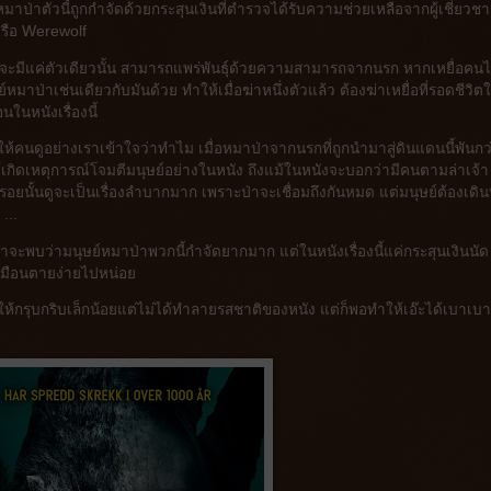
่าตัวนี้ถูกกำจัดด้วยกระสุนเงินที่ตำรวจได้รับความช่วยเหลือจากผู้เชี่ยวชา
หรือ Werewolf
าที่จะมีแค่ตัวเดียวนั้น สามารถแพร่พันธุ์ด้วยความสามารถจากนรก หากเหยื่อคน
หมาป่าเช่นเดียวกับมันด้วย ทำให้เมื่อฆ่าหนึ่งตัวแล้ว ต้องฆ่าเหยื่อที่รอดชีวิตใ
ในหนังเรื่องนี้
้คนดูอย่างเราเข้าใจว่าทำไม เมื่อหมาป่าจากนรกที่ถูกนำมาสู่ดินแดนนี้พันกว่
ได้เกิดเหตุการณ์โจมตีมนุษย์อย่างในหนัง ถึงแม้ในหนังจะบอกว่ามีคนตามล่าเจ้า
รอยนั้นดูจะเป็นเรื่องลำบากมาก เพราะป่าจะเชื่อมถึงกันหมด แต่มนุษย์ต้องเดิ
...
ราจะพบว่ามนุษย์หมาป่าพวกนี้กำจัดยากมาก แต่ในหนังเรื่องนี้แค่กระสุนเงินนัด
ูเหมือนตายง่ายไปหน่อย
้กรุบกริบเล็กน้อยแต่ไม่ได้ทำลายรสชาติของหนัง แต่ก็พอทำให้เอ๊ะได้เบาเบา