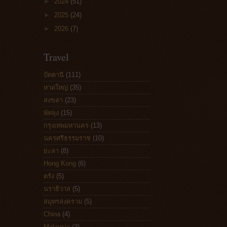
►
2024
(51)
►
2025
(24)
►
2026
(7)
Travel
ปัตตานี
(111)
หาดใหญ่
(35)
สงขลา
(23)
พัทลุง
(15)
กรุงเทพมหานคร
(13)
นครศรีธรรมราช
(10)
ยะลา
(8)
Hong Kong
(6)
ตรัง
(5)
นราธิวาส
(5)
สมุทรสงคราม
(5)
China
(4)
Malaysia
(3)