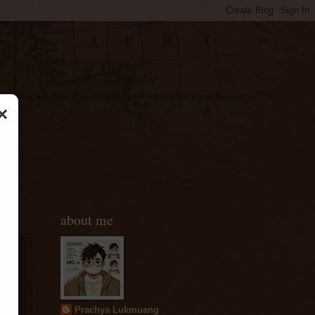
×
about me
ง
Prachya Lukmuang