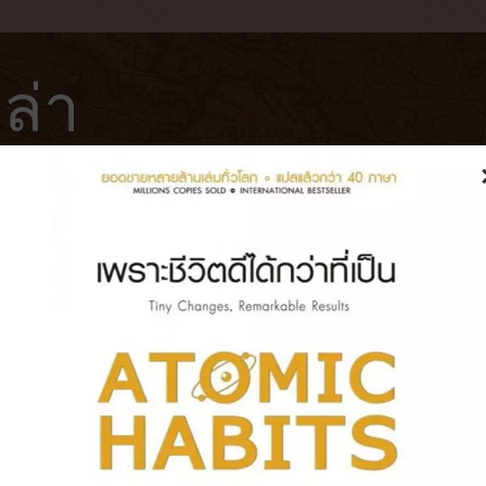
ล่า
ฟ่
โรงแรม
หนังสือ
บันทึกการเดินทาง
ตำนานมนุษย์หมาป่าแห่งดินแดนไวกิ้