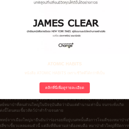
ATOMIC HABITS
หนังสือ ATOMIC HABITS เพราะชีวิตดีได้กว่าที่เป็น
คลิกที่นี่เพื่อดูรายละเอียด
ลยมาเขียนวันนี้แทน Viking Wolf หนังจากนอร์เวย์ เล่าเหตุการณ์ในเมือง Nybo เม
ึงมนุษย์หมาป่าที่คนส่วนใหญ่ในปัจจุบันคิดว่ามันแค่ตำนานเท่านั้น จนกระทั่งเกิด
ห่งนี้โดนคมเขี้ยวสัตว์ป่าทำร้ายจนตาย
พทย์จากเมืองใหญ่มายืนยันว่าร่องรอยที่อยู่บนศพนั้นคือการโจมตีของหมาป่าจร
รสี่ขาเขี้ยวแหลมคมตัวนี้ แต่สิ่งที่ทีมตามล่าต้องพบคือ หมาป่าตัวใหญ่ที่จัดกา