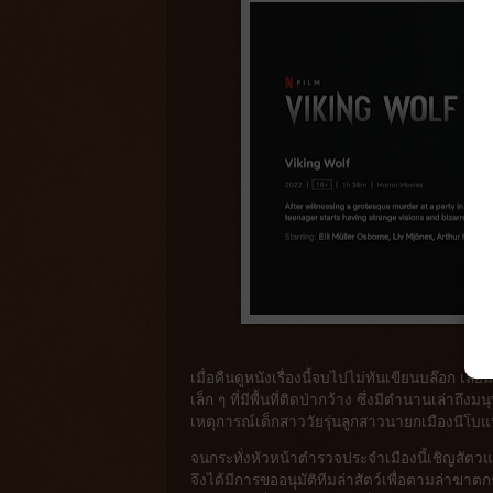
เมื่อคืนดูหนังเรื่องนี้จบไปไม่ทันเขียนบล๊อก เ
เล็ก ๆ ที่มีพื้นที่ติดป่ากว้าง ซึ่งมีตำนานเล่าถ
เหตุการณ์เด็กสาววัยรุ่นลูกสาวนายกเมืองนีโบแ
จนกระทั่งหัวหน้าตำรวจประจำเมืองนี้เชิญสัตวแ
จึงได้มีการขออนุมัติทีมล่าสัตว์เพื่อตามล่าฆาตก