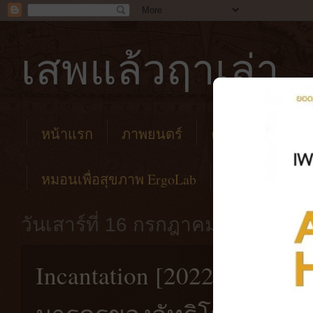
เสพแล้วฤาเล่า
หน้าแรก
ภาพยนตร์
คาเฟ่
โรงแร
หมอนเพื่อสุขภาพ ErgoLab
วันเสาร์ที่ 16 กรกฎาคม พ.ศ. 2565
Incantation [2022] เผลอถว