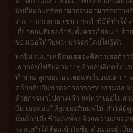
มารดรไปแล้ว พระมารดรคล้ายกับเทพเจ้
นับถือและศรัทธามากจนสามารถถวายชีวิ
ต่าง ๆ มากมาย เช่น การทำพิธีที่ทำให้คน
เกี่ยวตอนที่เธอกำลังตั้งครรภ์อ่อน ๆ ด้
ของเธอให้กับพระมารดรโดยไม่รู้ตัว
หกปีผ่านมาเหมือนเธอจะคิดว่าเธอก้าวข้ามเ
เธอกลับไปรับลูกมาอยู่ด้วยกันอีกครั้ง 
ทำงาน ลูกของเธอเจอแต่เรื่องแปลก ๆ จน
คล้ายกับอัมพาตจากอาการทางสมอง จนเ
ด้วยการพาไปศาลเจ้า แต่ทว่าเธอไม่ส
วัน เธอแอบให้ลูกเธอกินผลไม้ ทำให้ผู้
นั้นต้องเสียชีวิตลงทั้งคู่ด้วยความสย
ระทบทำให้ต้องเข้าไอซียู ส่วนเธอผู้เป็น