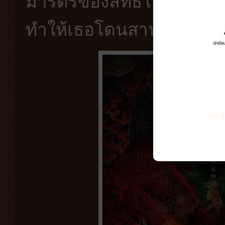
มารดรของลัทธิโบราณ แถม
ทำให้เธอโดนสาปจนตาย
หนังส