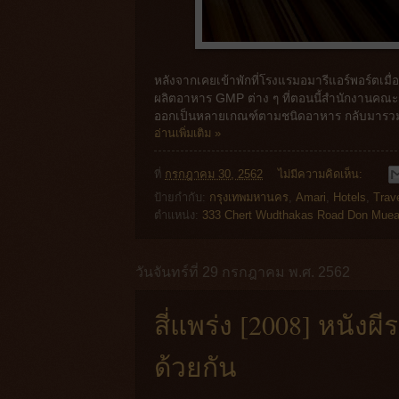
หลังจากเคยเข้าพักที่โรงแรมอมารีแอร์พอร์ตเมื่
ผลิตอาหาร GMP ต่าง ๆ ที่ตอนนี้สำนักงานค
ออกเป็นหลายเกณฑ์ตามชนิดอาหาร กลับมารวมเป็น
อ่านเพิ่มเติม »
ที่
กรกฎาคม 30, 2562
ไม่มีความคิดเห็น:
ป้ายกำกับ:
กรุงเทพมหานคร
,
Amari
,
Hotels
,
Trav
ตำแหน่ง:
333 Chert Wudthakas Road Don Muea
วันจันทร์ที่ 29 กรกฎาคม พ.ศ. 2562
สี่แพร่ง [2008] หนังผี
ด้วยกัน