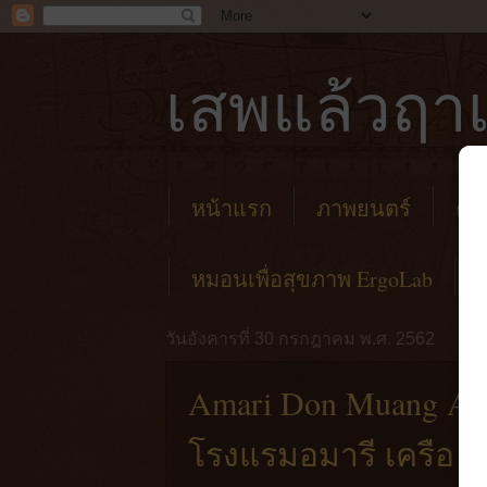
เสพแล้วฤาเ
หน้าแรก
ภาพยนตร์
คาเ
หมอนเพื่อสุขภาพ ErgoLab
วันอังคารที่ 30 กรกฎาคม พ.ศ. 2562
Amari Don Muang Air
โรงแรมอมารี เครือ 