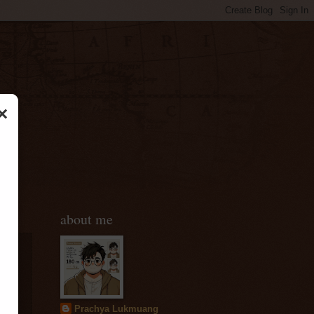
×
about me
Prachya Lukmuang