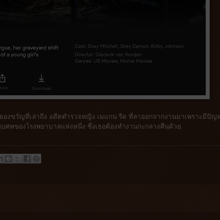
องขวัญที่เล่าถึง อดีตตำรวจหญิง เมแกน รีด ที่ลาออกจากงานมาเพราะมีปัญ
ก็บศพของโรงพยาบาลแห่งหนึ่ง ซึ่งเธอต้องทำงานกะกลางคืนด้วย