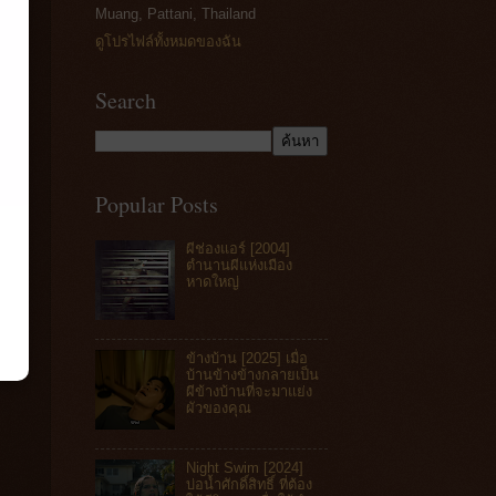
Muang, Pattani, Thailand
ดูโปรไฟล์ทั้งหมดของฉัน
Search
Popular Posts
ผีช่องแอร์ [2004]
ตำนานผีแห่งเมือง
หาดใหญ่
ข้างบ้าน [2025] เมื่อ
บ้านข้างข้างกลายเป็น
ผีข้างบ้านที่จะมาแย่ง
ผัวของคุณ
Night Swim [2024]
บ่อน้ำศักดิ์สิทธิ์ ที่ต้อง