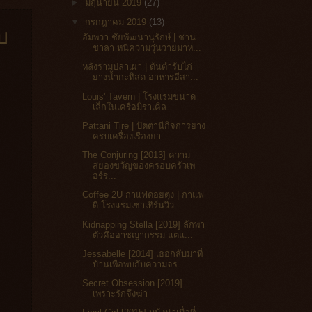
►
มิถุนายน 2019
(27)
▼
กรกฎาคม 2019
(13)
บ
อัมพวา-ชัยพัฒนานุรักษ์ | ชาน
ชาลา หนีความวุ่นวายมาห...
หลังรามปลาเผา | ต้นตำรับไก่
ย่างน้ำกะทิสด อาหารอีสา...
Louis' Tavern | โรงแรมขนาด
เล็กในเครือมิราเคิล
Pattani Tire | ปัตตานีกิจการยาง
ครบเครื่องเรื่องยา...
The Conjuring [2013] ความ
สยองขวัญของครอบครัวเพ
อร์ร...
Coffee 2U กาแฟดอยตุง | กาแฟ
ดี โรงแรมเซาเทิร์นวิว
Kidnapping Stella [2019] ลักพา
ตัวคืออาชญากรรม แต่แ...
Jessabelle [2014] เธอกลับมาที่
บ้านเพื่อพบกับความจร...
Secret Obsession [2019]
เพราะรักจึงฆ่า