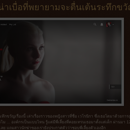
งน่าเบื่อที่พยายามจะตื่นเต้นระทึกขว
นระทึกขวัญเรื่องนี้ เล่าเรื่องราวของหญิงสาวที่ชื่อ เวโรนิกา ซึ่งเธอโตมาด้วยการถ
ไม ... องค์กรเป็นแบบไหน รู้แต่มีพี่เลี้ยงที่คอยเทรนเธอมาตั้งแต่เด็ก ผ่านมา 12
ก่ลงเลย แถมสาวนักฆ่าของเรายังประกาศตัวว่าชอบพี่เลี้ยงตัวเองอีก