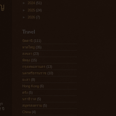
ัญ
►
2024
(51)
►
2025
(24)
►
2026
(7)
Travel
ปัตตานี
(111)
หาดใหญ่
(35)
สงขลา
(23)
พัทลุง
(15)
กรุงเทพมหานคร
(13)
นครศรีธรรมราช
(10)
ยะลา
(8)
Hong Kong
(6)
ตรัง
(5)
นราธิวาส
(5)
ูก
สมุทรสงคราม
(5)
 ปี
China
(4)