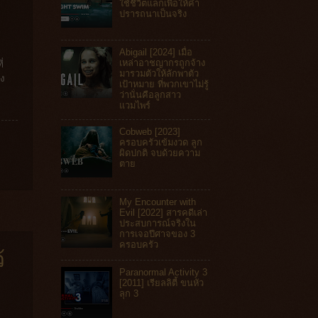
ใช้ชีวิตแลกเพื่อให้คำ
ปรารถนาเป็นจริง
Abigail [2024] เมื่อ
เหล่าอาชญากรถูกจ้าง
่
มารวมตัวให้ลักพาตัว
ง
เป้าหมาย ที่พวกเขาไม่รู้
ว่านั่นคือลูกสาว
แวมไพร์
Cobweb [2023]
ครอบครัวเข้มงวด ลูก
ผิดปกติ จบด้วยความ
ตาย
My Encounter with
Evil [2022] สารคดีเล่า
ประสบการณ์จริงใน
การเจอปีศาจของ 3
ครอบครัว
้
Paranormal Activity 3
[2011] เรียลลิตี้ ขนหัว
ลุก 3