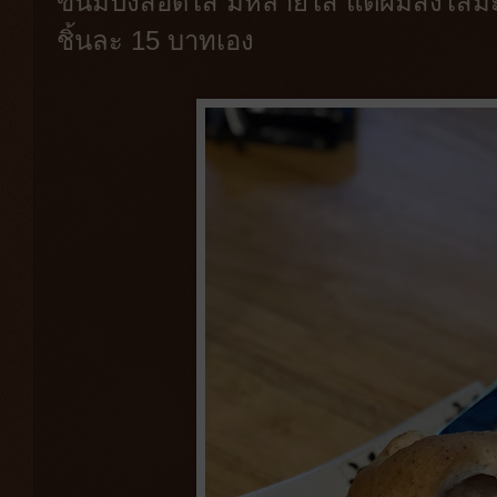
ขนมปังสอดไส้ มีหลายไส้ แต่ผมสั่งไส
ชิ้นละ 15 บาทเอง