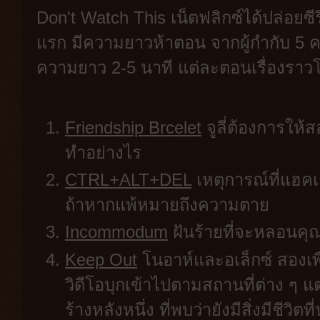
Don't Watch This เน็ตฟลิกซ์ได้ปล่อยซีร
แรก มีความยาวห้าตอน จากผู้กำกับ 5 
ความยาว 2-5 นาที แต่ละตอนเรื่องราวโด
Friendship Brcelet
จูลี่ต้องการให
ทำอย่างไร
CTRL+ALT+DEL
เหตุการณ์ที่แฮคเก
ถ้าหากแพ้หมายถึงความตาย
Incommodum
ฝันร้ายที่จะหลอนคุ
Keep Out
โนอาห์และอเล็กซ์ สองเพื
วิดีโอบุกเข้าไปตามสถานที่ต่าง ๆ แต่คร
ร้างหลังหนึ่ง ที่พบว่ายังมีสิ่งมีชีวิต