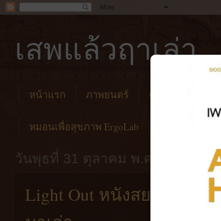
เสพแล้วฤาเล่า
หน้าแรก
ภาพยนตร์
คาเฟ่
โรงแร
หมอนเพื่อสุขภาพ ErgoLab
วันพุธที่ 31 ตุลาคม พ.ศ. 2561
Light Out หนังสยองขวัญท