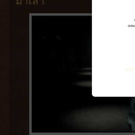
มาเล่า
หนังส