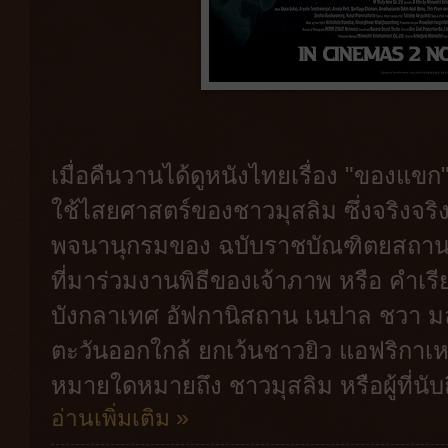
เมื่อคืนวานได้ดูหนังไทยเรื่อง "ของแขก"
ใช้ไสยศาสตร์ของชาวมุสลิม ซึ่งจริง
พจนานุกรมของ ฉบับราชบัณฑิตยสถาน หมาย
ที่มาร่วมงานพิธีของเจ้าภาพ หรือ คำเร
บังกลาเทศ อัฟกานิสถาน เนปาล ชวา ม
ตะวันออกใกล้ ยกเว้นชาวยิว แอฟริกาเหน
หมายใดหมายถึง ชาวมุสลิม หรือผู้ที่น
อ่านเพิ่มเติม »