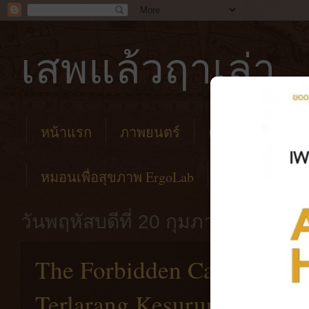
เสพแล้วฤาเล่า
หน้าแรก
ภาพยนตร์
คาเฟ่
โรงแร
หมอนเพื่อสุขภาพ ErgoLab
วันพฤหัสบดีที่ 20 กุมภาพันธ์ พ.ศ.
The Forbidden Camp: Mass
Terlarang Kesurupan Massal