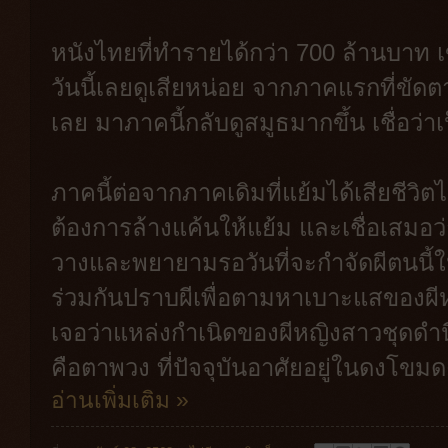
หนังไทยที่ทำรายได้กว่า 700 ล้านบาท เข
วันนี้เลยดูเสียหน่อย จากภาคแรกที่ขัดตายั
เลย มาภาคนี้กลับดูสมูธมากขึ้น เชื่อว่า
ภาคนี้ต่อจากภาคเดิมที่แย้มได้เสียชีวิ
ต้องการล้างแค้นให้แย้ม และเชื่อเสมอว่า
วางและพยายามรอวันที่จะกำจัดผีตนนี้ให้
ร่วมกันปราบผีเพื่อตามหาเบาะแสของผีห
เจอว่าแหล่งกำเนิดของผีหญิงสาวชุดดำนี้อ
คือตาพวง ที่ปัจจุบันอาศัยอยู่ในดงโขมดค
อ่านเพิ่มเติม »