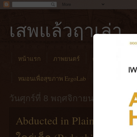
เสพแล้วฤาเล่า
หน้าแรก
ภาพยนตร์
คาเฟ่
โรงแร
หมอนเพื่อสุขภาพ ErgoLab
วันศุกร์ที่ 8 พฤศจิกายน พ.ศ. 2562
Abducted in Plain Sight [20