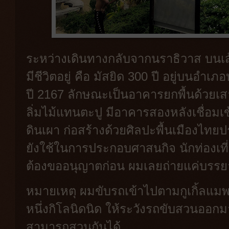
ระหว่างเดินทางกลับจากนราธิวาส บนเส
มีชีวิตอยู่ คือ มัสยิด 300 ปี อยู่บนอำเ
ปี 2167 ลักษณะเป็นอาคารยกพื้นด้วยเส
ลิ่มไม้แทนตะปู มีอาคารสองหลังเชื่อมเข
ดินเผา ก่อสร้างด้วยศิลปะพื้นเมืองไทยป
ยังใช้ในการประกอบศาสนกิจ นักท่องเท
ต้องขออนุญาตก่อน ผมเลยถ่ายแค่บรรย
หมายเหตุ ผมขับรถเข้าไปตามกูเกิ้ล
หนึ่งกิโลนิดนิด ให้ระวังรถขับสวนออ
สามารถสวนกันได้