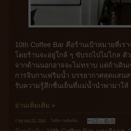
10th Coffee Bar คือร้านเป้าหมายที่เ
โดยร้านจะอยู่ใกล้ ๆ ขับรถไปไม่ไกล ตั
จากด้านนอกอาจจะไม่ทราบ แต่ถ้าเดินเ
การจิบกาแฟริมน้ำ บรรยากาศสุดแสน
รับความรู้สึกชื่นเย็นที่แม่น้ำนำพามาให้
อ่านเพิ่มเติม »
ที่
ตุลาคม 23, 2563
ไม่มีความคิดเห็น:
ป้ายกำกับ:
10th Coffee Bar
,
นราธิวาส
,