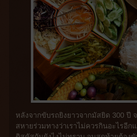
หลังจากขับรถยิงยาวจากมัสยิด 300 ปี จน
สหายร่วมทางว่าเราไม่ควรกินอะไรอีกแล
ดิสคัสกันยังไงไม่ทราบ จนสุดท้ายต้องข