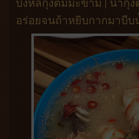
บังหลีกุ้งต้มมะขาม | น้ำกุ
อร่อยจนถ้าหยิบกากมาบีบ