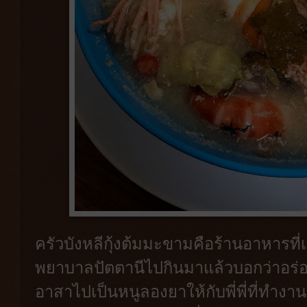
ครัวบังหลีกุ้งต้มมะขามคือร้านอาหารที
พยาบาลปัตตานีไปกินมาแล้วบอกว่าอร
อาสาไปเป็นหนูลองยาให้กับพี่พี่ที่ทำงา