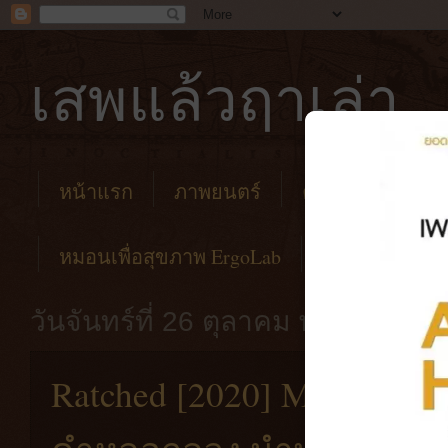
เสพแล้วฤาเล่า
หน้าแรก
ภาพยนตร์
คาเฟ่
โรงแร
หมอนเพื่อสุขภาพ ErgoLab
วันจันทร์ที่ 26 ตุลาคม พ.ศ. 2563
Ratched [2020] Mildred พ