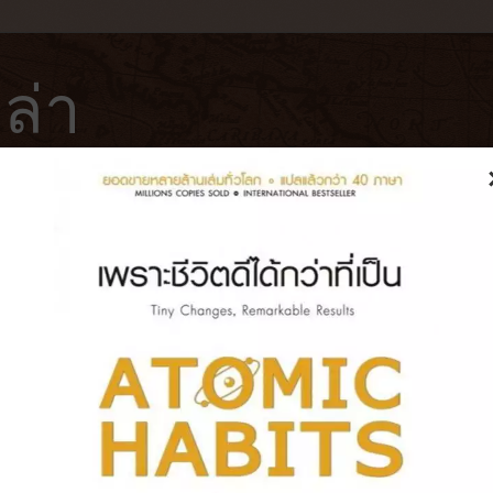
ล่า
ฟ่
โรงแรม
หนังสือ
บันทึกการเดินทาง
๊ยม | สนองความอยาก ราดหน้าทะเลจ
 79 บาท