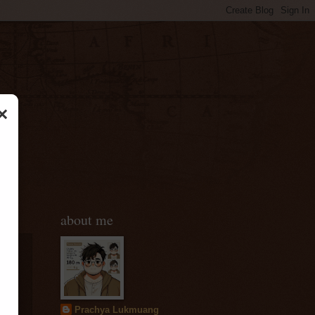
×
about me
าน
Prachya Lukmuang