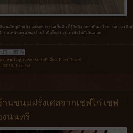
หาดใหญ่อีกแล้ว แต่ระหว่างรอเช็คอิน ก็รู้สึกหิว อยากกินอะไรบางอย่าง เดินเ
อราดหน้าทะเล ของร้านโกปีเตี๊ยม เอาล่ะ เข้าไปสั่งกันเถอะ
ลา
,
หาดใหญ่
,
แอร์พอร์ต โกปี เตี๊ยม
,
Food
,
Travel
a 90110, Thailand
| ร้านขนมฝรั่งเศสจากเชฟไก่ เชฟ
่องนนทรี