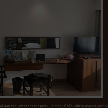
์ สีลม ที่เสียงร่ำลือว่าอาหารอร่อย และที่พักยังใกล้กับบีทีเอส สามารถเดินทา