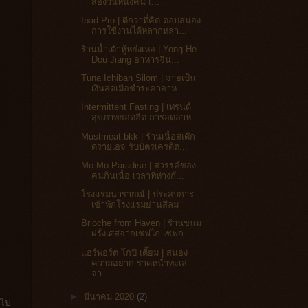
สองวันหนึ่งคืน เ...
Ipad Pro | ดีกว่าที่คิด ตอบสนอง
การใช้งานได้หลากหลา...
ร้านน้ำเต้าหู้หย่งเหอ | Yong He
Dou Jiang อาหารจีน...
Tuna Ichiban Silom | จ่ายเป็น
เงินสดเมื่อชำระค่าอาห...
Intermittent Fasting | เทรนด์
สุขภาพยอดฮิต การอดอาห...
Mustmeat.bkk | ร้านเนื้อสเต๊ก
ดรายเอจ รับบัตรเครดิต...
Mo-Mo-Paradise | สวรรค์ของ
คนกินเนื้อ เวลาที่ห่างกั...
โรงแรมนารายณ์ | ประสบการ
เข้าพักโรงแรมย่านสีลม
Brioche from Haven | ร้านขนม
ฝรั่งเศสจากเชฟไก่ เชฟก...
แอร์พอร์ต โกปี เตี๊ยม | สนอง
ความอยาก ราดหน้าทะเล
จา...
►
มีนาคม 2020
(2)
งไป