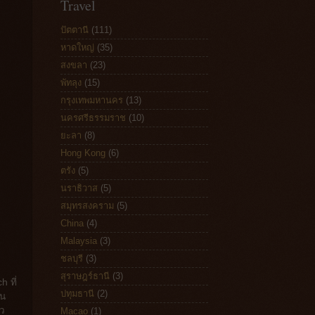
Travel
ปัตตานี
(111)
หาดใหญ่
(35)
สงขลา
(23)
พัทลุง
(15)
กรุงเทพมหานคร
(13)
นครศรีธรรมราช
(10)
ยะลา
(8)
Hong Kong
(6)
ตรัง
(5)
นราธิวาส
(5)
สมุทรสงคราม
(5)
China
(4)
Malaysia
(3)
ชลบุรี
(3)
สุราษฎร์ธานี
(3)
 ที่
ปทุมธานี
(2)
ิน
้ว
Macao
(1)