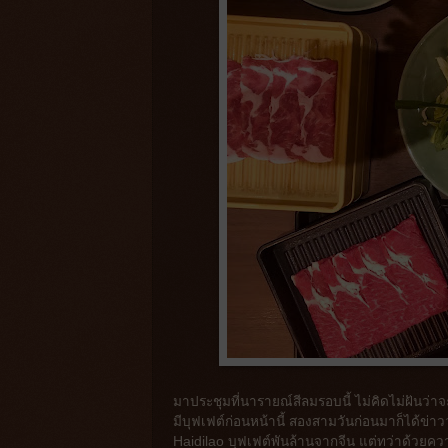
มาประชุมที่นารายณ์สีลมรอบนี้ ไม่คิดไม่ฝันว่าจ
มีบุฟเฟต์ก่อนหน้านี้ สองสามวันก่อนมาก็ได้ข่าว
Haidilao บุฟเฟต์พันล้านจากจีน แต่ทว่าด้วยควา