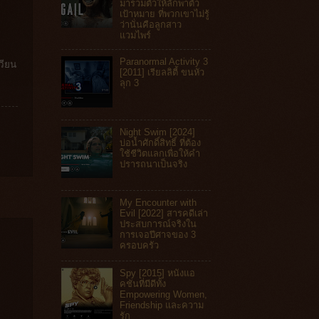
มารวมตัวให้ลักพาตัว
เป้าหมาย ที่พวกเขาไม่รู้
ว่านั่นคือลูกสาว
แวมไพร์
Paranormal Activity 3
วียน
[2011] เรียลลิตี้ ขนหัว
ลุก 3
Night Swim [2024]
บ่อน้ำศักดิ์สิทธิ์ ที่ต้อง
ใช้ชีวิตแลกเพื่อให้คำ
ปรารถนาเป็นจริง
My Encounter with
Evil [2022] สารคดีเล่า
ประสบการณ์จริงใน
การเจอปีศาจของ 3
ครอบครัว
Spy [2015] หนังแอ
คชันที่มีดีทั้ง
Empowering Women,
Friendship และความ
รัก