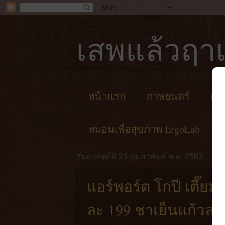
เสพแล้วฤาเ
หน้าแรก
ภาพยนตร์
คาเ
หมอนเพื่อสุขภาพ ErgoLab
วันอาทิตย์ที่ 23 กุมภาพันธ์ พ.ศ. 2563
แอร์พอร์ต โกปี เตี
ละ 199 ชาเย็นแก้วละ