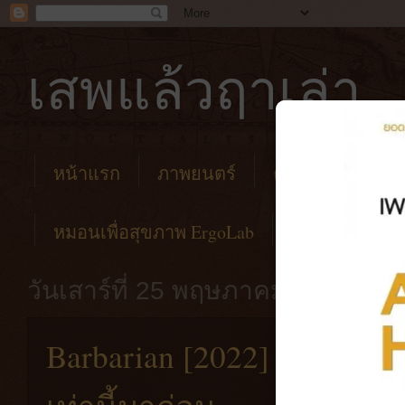
เสพแล้วฤาเล่า
หน้าแรก
ภาพยนตร์
คาเฟ่
โรงแร
หมอนเพื่อสุขภาพ ErgoLab
วันเสาร์ที่ 25 พฤษภาคม พ.ศ. 256
Barbarian [2022] ไม่เคยเห