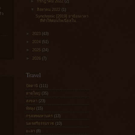
►
กรกฎาคม 2022
(2)
ะ
▼
สิงหาคม 2022
(1)
ตัว
Synchronic [2019] ยาย้อนเวลา
ที่ทำให้ต่อมไพเนียลใน...
►
2023
(43)
►
2024
(51)
►
2025
(24)
►
2026
(7)
Travel
ม
ปัตตานี
(111)
หาดใหญ่
(35)
สงขลา
(23)
พัทลุง
(15)
กรุงเทพมหานคร
(13)
นครศรีธรรมราช
(10)
ยะลา
(8)