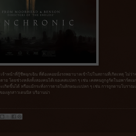
้าหน้าที่กู้ชีพฉุกเฉิน ที่ต้องคอยนั่งรถพยาบาลเข้าไปในสถานที่เกิดเหตุ ไม่ว่า
ตัวตาย โดยช่วงหลังทั้งสองคนได้เจอเคสแปลก ๆ เช่น เคสคนถูกงูกัดในอพาร์ตเม
่น่าจะเกิดขึ้นได้ หรือแม้กระทั่งการตายในลักษณะแปลก ๆ เช่น การถูกดาบโบรา
ของลูกสาวเดนนิส บริอานน่า