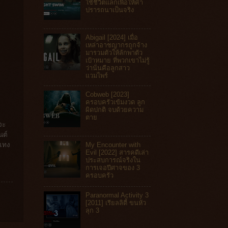
ใช้ชีวิตแลกเพื่อให้คำ
ปรารถนาเป็นจริง
Abigail [2024] เมื่อ
เหล่าอาชญากรถูกจ้าง
มารวมตัวให้ลักพาตัว
เป้าหมาย ที่พวกเขาไม่รู้
ว่านั่นคือลูกสาว
แวมไพร์
Cobweb [2023]
ครอบครัวเข้มงวด ลูก
ผิดปกติ จบด้วยความ
ตาย
จะ
นต์
My Encounter with
ณแทง
Evil [2022] สารคดีเล่า
ประสบการณ์จริงใน
การเจอปีศาจของ 3
ครอบครัว
Paranormal Activity 3
[2011] เรียลลิตี้ ขนหัว
ลุก 3