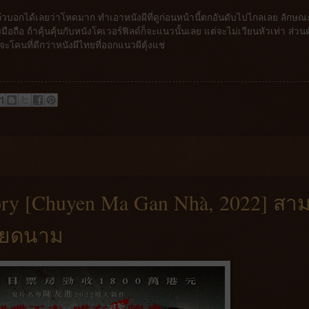
้วบอกได้เลยว่าโหดมาก ทำเอาหนังผีที่ดูก่อนหน้านี้ตกอันดับไปไกลเลย ลักษณ
ถือ ถ้าคุ้นคุ้นกับหนังโคเวอร์ฟิลด์ก็จะแนวนั้นเลย แต่จะไม่เวียนหัวเท่า ส่วน
โคนที่ดีกว่าหนังผีไทยที่ออกแนวผีตุ้งแช่
ory [Chuyen Ma Gan Nhà, 2022] สา
วียดนาม