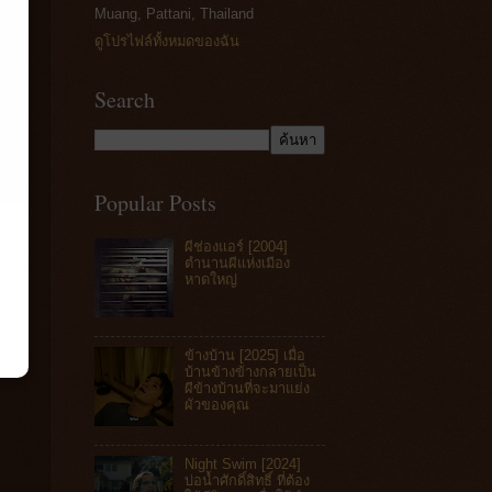
Muang, Pattani, Thailand
ดูโปรไฟล์ทั้งหมดของฉัน
Search
Popular Posts
ผีช่องแอร์ [2004]
ตำนานผีแห่งเมือง
หาดใหญ่
ข้างบ้าน [2025] เมื่อ
บ้านข้างข้างกลายเป็น
ผีข้างบ้านที่จะมาแย่ง
ผัวของคุณ
Night Swim [2024]
บ่อน้ำศักดิ์สิทธิ์ ที่ต้อง