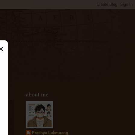
×
about me
Prachya Lukmuang