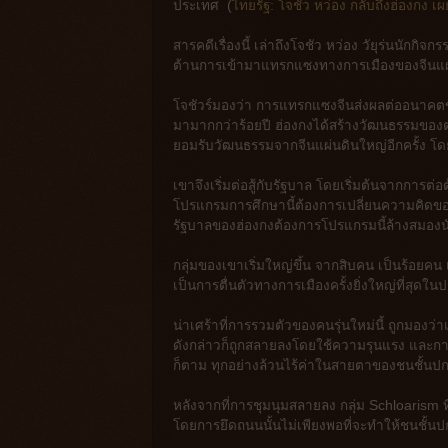
ประเทศ (
ไทยรัฐ: โจชัว หว่อง กลับถึงฮ่องก
สารคดีเรื่องนี้ เล่าถึงโจชัว หว่อง วัยุร่นนักกิจ
ต้านการเข้ามาแทรกแซงทางการเมืองของจีนแผ่น
โจชัวร์มองว่า การแทรกแซงจีนส่งผลต่ออนาคตขอ
มามากกว่าร้อยปี ฮ่องกงได้สร้างวัฒนธรรมของตนข
ยอมรับวัฒนธรรมจากจีนแผ่นดินใหญ่อีกครั้ง โด
เขาจึงเริ่มต่อสู้กับรัฐบาล โดยเริ่มต้นจากการ
โปรแกรมการศึกษานี้ต้องการเปลี่ยนความคิดของ
รัฐบาลของฮ่องกงต้องการโปรแกรมนี้ล้างสมองนั
กลุ่มของเขาเริ่มใหญ่ขึ้น จากสิบคน เป็นร้อยคน
เป็นการตื่นตัวทางการเมืองครั้งยิ่งใหญ่ที่สุดในป
น่าเศร้าที่การรวมตัวของคนรุ่นใหม่นี้ ถูกมองว
ดังกล่าวก็ถูกสลายลงโดยใช้ความรุนแรง และกา
ก็ตาม ทุกอย่างล้วนไร้ค่าในสายตาของชนชั้นป
หลังจากที่การชุมนุมสลายลง กลุ่ม Schloarism ที่
โดยการยึดถนนนั้นไม่เพียงพอที่จะทำให้ชนชั