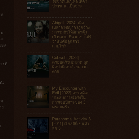
ใช้ชีวิตแลกเพื่อให้คำ
ปรารถนาเป็นจริง
่อ
Abigail [2024] เมื่อ
เหล่าอาชญากรถูกจ้าง
มารวมตัวให้ลักพาตัว
คม
เป้าหมาย ที่พวกเขาไม่รู้
กง
ว่านั่นคือลูกสาว
เอง
แวมไพร์
Cobweb [2023]
ครอบครัวเข้มงวด ลูก
รที่
ผิดปกติ จบด้วยความ
ตาย
คน
My Encounter with
Evil [2022] สารคดีเล่า
ประสบการณ์จริงใน
ุม
การเจอปีศาจของ 3
ครอบครัว
าร
Paranormal Activity 3
[2011] เรียลลิตี้ ขนหัว
ม
ลุก 3