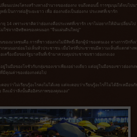
าไปเปลี่ยนแปลงโครงสร้างทางอำนาจของฮ่องกง จนถึงตอนนี้ การชุมนุมได้จบไปน
ทธ์เป็นการต่อสู้ระยะยาว เพื่อ ฮ่องกงยังเป็นฮ่องกง ประเทศที่เขารัก
ายุ 14 เพราะเขาคิดว่าฮ่องกงคือประเทศที่เขารัก เขาไม่อยากให้มันเปลี่ยนไป 
 ไม่ใช่จากอิทธิพลของคนนอก "จีนแผ่นดินใหญ่"
้านของมวลชนคือ การที่ชาวฮ่องกงไม่มีสิทธิ์เลือกผู้นำของตนเอง ทางการปักกิ่งเ
าจากคนนอกย่อมไม่เห็นหัวประชาชน เมื่อไหร่ที่ประชาชนมีความเห็นที่แตกต่าง
กงคือเครื่องมือของรัฐบาลจีนที่เข้ามาควบคุมประชาชนชาวฮ่องกงเอง
ยู่ในมือของโจชัวกับกลุ่มของเขาเพียงอย่างเดียว แต่อยู่ในมือของชาวฮ่องกงท
ที่มีคุณค่าของฮ่องกงต่อไป
ตอบว่าไม่เรียนรู้อะไรคงไม่ได้เลย แต่จะตอบว่าเรียนรู้อะไรก็ไม่ได้อีกเหมือนกั
 ถึงแม้ว่าสิ่งนั้นคืออิสรภาพของคุณเอง"