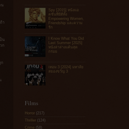
าน
Spy [2015] หนังแอ
คชันที่มีดีทั้ง
Empowering Women,
ถ้า
Friendship และความ
รัก
I Know What You Did
ป็น
Last Summer [2025]
พวก
หนังล่าล่างแค้นสุด
กร่อย
ุก
เทอม 3 [2024] มหาลัย
สยองขวัญ 3
น
Films
Horror
(217)
Thriller
(124)
Crime
(58)