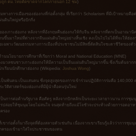
ง เผยถูก ตม.ไทยตัดขาดจากโลกภายนอก 12 ชม
)
กรรมทางการเมืองของฮ่องกงที่ก่อตั้งกลุ่ม ที่เรียกว่า Scholarism ที่มีเป้าหมายคือต
ดินใหญ่หรือปักกิ่ง
งเกาะฮ่องกง หลังจากที่อังกฤษคืนฮ่องกงให้กับจีน หลังจากที่ตกเป็นอาณานิ
ึ้นมาใหม่ที่ต่างจากจีนแผ่นดินใหญ่อย่างสิ้นเชิง คงเป็นไปไม่ได้ที่จะให้ฮ่อง
ยเฉพาะวัฒนธรรมทางการเมืองที่ประชาชนไม่มีสิทธิ์ตัดสินใจชะตาชีวิตของตัว
ต่อต้านนโยบายการศึกษาที่เรียกว่า Moral and National Education (MNE)
มวลชนชาวเกาะฮ่องกงให้มีความเป็นจีนแผ่นดินใหญ่มากขึ้น ซึ่งเริ่มต้นจากกา
กเรียนนักศึกษาฮ่องกง (Wikipedia:
Joshua Wong
)
 เป็นพันคน เป็นแสนคน ซึ่งจุดสูงสุดของการเข้าร่วมปฏิบัติการร่มคือ 140,000 
ระวัติศาสตร์ของฮ่องกงที่มีผู้นำคือคนรุ่นใหม่
่าเป็นการต่อต้านรัฐบาล คือศัตรู หลังจากปักหลักเป็นระยะเวลายาวนาน การชุมน
รปล่อยให้ชุมนุมโดยไม่สนใจ จนสุดท้ายถึงแม้โจชัวจะประท้วงด้วยการอดอาห
กครอง
เขาก่อตั้งก็มาถึงจุดที่ต้องสลายตัวเช่นกัน เนื่องจากเขาเรียนรู้แล้วว่าการชุมนุ
้นปกครองเข้ามาใส่ใจประชาชนของตน