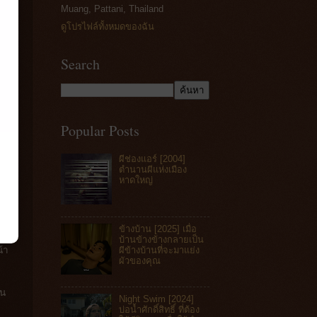
Muang, Pattani, Thailand
ดูโปรไฟล์ทั้งหมดของฉัน
Search
Popular Posts
ผีช่องแอร์ [2004]
ตำนานผีแห่งเมือง
หาดใหญ่
ข้างบ้าน [2025] เมื่อ
บ้านข้างข้างกลายเป็น
้า
ผีข้างบ้านที่จะมาแย่ง
ผัวของคุณ
่น
Night Swim [2024]
บ่อน้ำศักดิ์สิทธิ์ ที่ต้อง