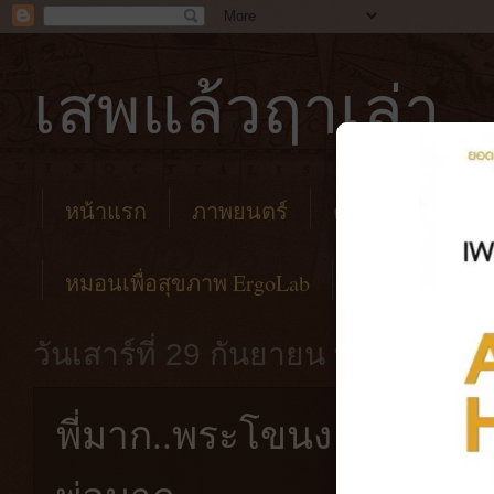
เสพแล้วฤาเล่า
หน้าแรก
ภาพยนตร์
คาเฟ่
โรงแร
หมอนเพื่อสุขภาพ ErgoLab
วันเสาร์ที่ 29 กันยายน พ.ศ. 2561
พี่มาก..พระโขนง ตีแผ่ควา