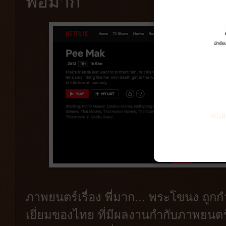
พ่อมาก
หนังส
ภาพยนตร์เรื่อง พี่มาก... พระโขนง ถูกกำ
เยี่ยมของไทย ที่มีผลงานกำกับภาพยนตร