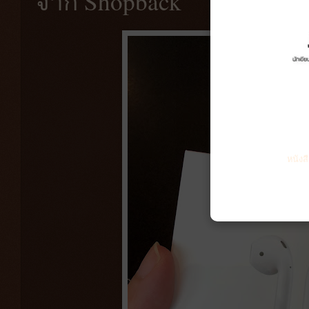
จาก Shopback
หนังส