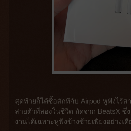
สุดท้ายก็ได้ซื้อสักทีกับ Airpod หูฟังไร้ส
สายตัวที่สองในชีวิต ถัดจาก BeatsX ซึ่
งานได้เฉพาะหูฟังข้างซ้ายเพียงอย่างเ