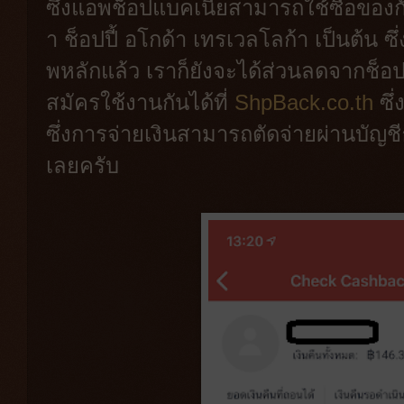
ซึ่งแอพช็อปแบคเนี่ยสามารถใช้ซื้อของ
า ช็อปปี้ อโกด้า เทรเวลโลก้า เป็นต้น
พหลักแล้ว เราก็ยังจะได้ส่วนลดจากช็อ
สมัครใช้งานกันได้ที่
ShpBack.co.th
ซึ่
ซึ่งการจ่ายเงินสามารถตัดจ่ายผ่านบัญช
เลยครับ