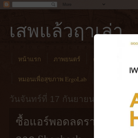
เสพแล้วฤาเล่า
หน้าแรก
ภาพยนตร์
คาเฟ่
โรงแร
หมอนเพื่อสุขภาพ ErgoLab
วันจันทร์ที่ 17 กันยายน พ.ศ. 2561
ซื้อแอร์พอดลดราคาจาก Sho