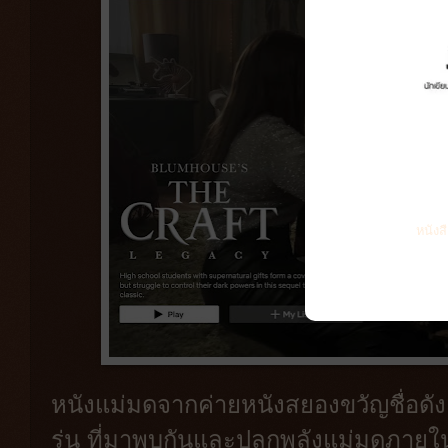
หนังส
หนังแม่มดจากค่ายหนังสยองขวัญชื่อดัง 
รุ่น ที่มาพบกันและปลุกพลังแม่มดภายในต