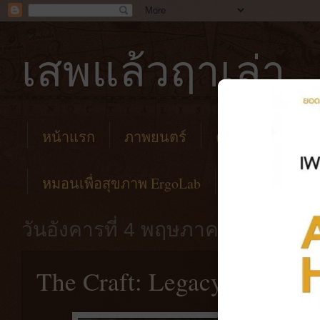
เสพแล้วฤาเล่า
หน้าแรก
ภาพยนตร์
คาเฟ่
โรงแร
หมอนเพื่อสุขภาพ ErgoLab
วันอังคารที่ 4 พฤษภาคม พ.ศ. 256
The Craft: Legacy [2020] 