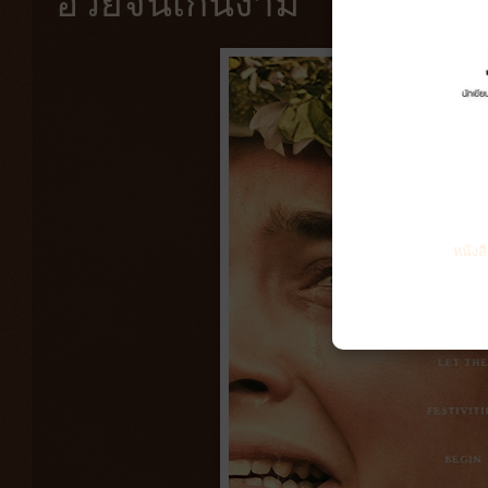
อวยจนเกินงาม
หนังส