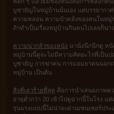
หลัก ๆ แล้วธีมของหนังคือการหลอกค
บูชายัญในหมู่บ้านนั่นเอง แต่บรรยากา
ความหลอน ความบ้าคลั่งของคนในหมู่บ้าน
ถ้าทำเป็นเรื่องหมู่บ้านกินคนไปเลยก็น่า
ความน่ากลัวของหนัง
มานั่งนึกนึกดู หนั
หมู่บ้านนี้ดูจะไม่มีความคิดอะไรที่เป็
บูชายัญ การฆ่าคน การมอมยาคนนอกเพื
หมู่บ้าน เป็นต้น
สิ่งที่เลวร้ายที่สุด
คือการนำเสนอภาพความ
อายุต่ำกว่า 20 เข้าไปดูฉากนี้ในโรง 
รุนแรงแบบนี้ไม่น่าจะผ่านเซนเซอร์ประ