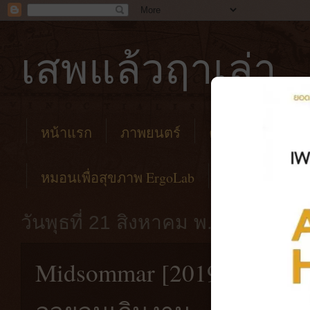
เสพแล้วฤาเล่า
หน้าแรก
ภาพยนตร์
คาเฟ่
โรงแร
หมอนเพื่อสุขภาพ ErgoLab
วันพุธที่ 21 สิงหาคม พ.ศ. 2562
Midsommar [2019] เทศกาล