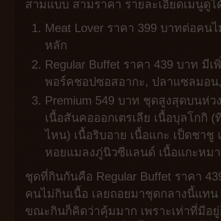
สามแบบ สามราคา รายละเอียดเมนูดูได้ท
Meat Lover ราคา 399 บาทต่อคนไม่รว
หลัก
Regular Buffet ราคา 439 บาท มีเพิ
พอร์คชอปซอสอากะ, ปลาแซลมอน, ห
Premium 549 บาท ชุดสูงสุดบนห่วงโซ่
เนื้อสันคอออกเตรเลีย เนื้อบุลโกกิ (ที่
ไหน) เนื้อริบอาย เนื้อแกะ เป็ดชาชู แ
หอยแมลงภู่นิวซีแลนด์ เนื้อแกะหมา
ชุดที่กินกันคือ Regular Buffet ราคา 43
คนไม่กินเนื้อ เลยถอยมาชุดกลางนี้แทน ถ้
ขณะกินก็คิดว่าคุ้มมาก เพราะเท่าที่มีอยู