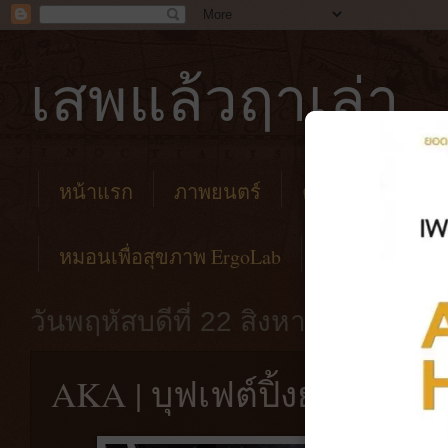
เสพแล้วฤาเล่า
หน้าแรก
ภาพยนตร์
คาเฟ่
โรงแร
หมอนเพื่อสุขภาพ ErgoLab
วันพฤหัสบดีที่ 22 สิงหาคม พ.ศ. 2
AKA | บุฟเฟต์ปิ้งย่าง ควา