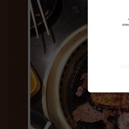
หนังส