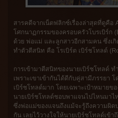
สารคดีจากเน็ตฟลิกซ์เรื่องล่าสุดที่ดูคือ 
โศกนาฏกรรมของครอบครัวโบรเบิร์ก (B
ด้วย พ่อแม่ และลูกสาวอีกสามคน ซึ่งเกิ
ทำตัวตีสนิท คือ โรเบิร์ต เบิร์ชโทลด์ (R
การเข้ามาตีสนิทของนายเบิร์ชโทลด์ ทำ
เพราะเขาเข้ากันได้ดีกับคู่สามีภรรยา โ
เบิร์ชโทลด์มาก โดยเฉพาะเป้าหมายของเ
นายเบิร์ชโทลด์ชอบพาแจนไปไหนมาไหน 
ซึ่งพ่อแม่ของแจนถึงแม้จะรู้ถึงความผิ
กัน เลยไว้วางใจให้นายเบิร์ชโทลด์เข้าถ