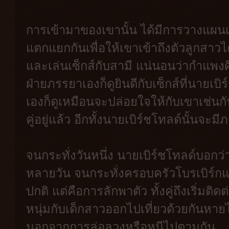
การเข้ามาของเขานั้น ได้มีการวางแผนเ
แตกแยกกันเพื่อให้เขาเข้าถึงตัวลูกสาวได้ง
และเล่นเซ็กส์กับสามี แน่นอนว่ากำแพง
ฝ่ายภรรยาเองก็ดูยินดีกับเซ็กส์ที่นายเบิ
เองก็ดูเหมือนจะปล่อยใจให้กับเขาเช่นกัน 
คู่อยู่แล้ว อีกทั้งนายเบิร์ชโทลด์นั้นจะม
จนกระทั่งวันหนึ่ง นายเบิร์ชโทลด์บอก
หลายวัน จนกระทั่งครอบครัวโบรเบิร์กแน
ปกติ แต่คือการลักพาตัว ทั้งคู่ถึงเริ่มต
หนุ่มกับเด็กสาวออกไปเที่ยวด้วยกันหา
นอกจากการล่อลวงหรือหนีไปตามกัน