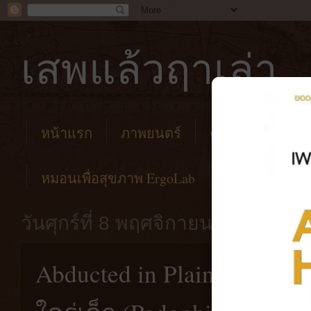
เสพแล้วฤาเล่า
หน้าแรก
ภาพยนตร์
คาเฟ่
โรงแร
หมอนเพื่อสุขภาพ ErgoLab
วันศุกร์ที่ 8 พฤศจิกายน พ.ศ. 2562
Abducted in Plain Sight [20