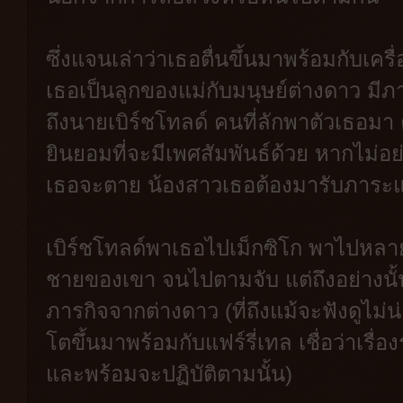
ซึ่งแจนเล่าว่าเธอตื่นขึ้นมาพร้อมกับเ
เธอเป็นลูกของแม่กับมนุษย์ต่างดาว มีภาร
ถึงนายเบิร์ชโทลด์ คนที่ลักพาตัวเธอม
ยินยอมที่จะมีเพศสัมพันธ์ด้วย หากไม่อ
เธอจะตาย น้องสาวเธอต้องมารับภาระ
เบิร์ชโทลด์พาเธอไปเม็กซิโก พาไปหล
ชายของเขา จนไปตามจับ แต่ถึงอย่างนั้น
ภารกิจจากต่างดาว (ที่ถึงแม้จะฟังดูไม่น่
โตขึ้นมาพร้อมกับแฟร์รี่เทล เชื่อว่าเรื่อง
และพร้อมจะปฏิบัติตามนั้น)