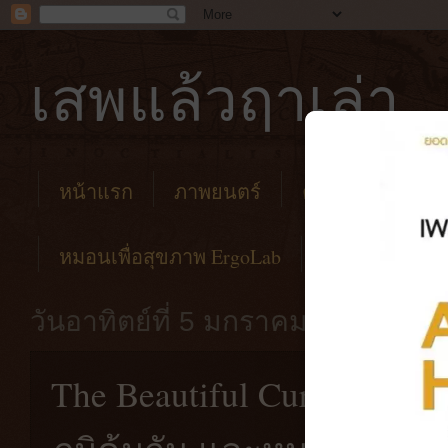
เสพแล้วฤาเล่า
หน้าแรก
ภาพยนตร์
คาเฟ่
โรงแร
หมอนเพื่อสุขภาพ ErgoLab
วันอาทิตย์ที่ 5 มกราคม พ.ศ. 2563
The Beautiful Cure | คว