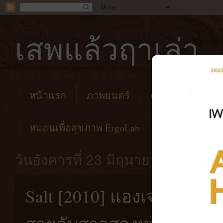
เสพแล้วฤาเล่า
หน้าแรก
ภาพยนตร์
คาเฟ่
โรงแร
หมอนเพื่อสุขภาพ ErgoLab
วันอังคารที่ 23 มิถุนายน พ.ศ. 256
Salt [2010] แองเจลิน่า โจล