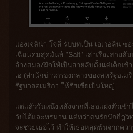
แองเจลิน่า โจลี่ รับบทเป็น เอเวอลิน
เฉือนคมสุดมันส์ "Salt" เล่าเรื่องสายลั
ล้างสมองฝึกให้เป็นสายลับตั้งแต่เด็กเข
เอ (สำนักข่าวกรองกลางของสหรัฐอเมริก
รัฐบาลอเมริกา ให้รัสเซียเป็นใหญ่
แต่แล้ววันหนึ่งหลังจากที่เธอแฝงตัวเข้
จับได้และทรมาน แต่ทว่าคนรักนักกีฎวิ
จะช่วยเธอไว้ ทำให้เธอหลุดพ้นจากความแ