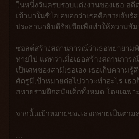
ในหนึ่งวันครบรอบแต่งงานของเธอ อดีตหั
เข้ามาในซีไอเอบอกว่าเธอคือสายลับรั
ประธานาธิบดีรัสเซียเพื่อทำให้ความสัม
ซอลต์สร้างสถานการณ์ว่าเธอพยายามพิส
หายไป แต่ทว่าเมื่อเธอสร้างสถานการณ์ว่
เป็นศพของสามีเธอเอง เธอเก็บความรู้สึกจ
ศัตรูมีเป้าหมายต่อไปว่าจะทำอะไร เธอ
สหายร่วมฝึกสมัยเด็กทั้งหมด โดยเฉพาะ
จากนั้นเป้าหมายของเธอกลายเป็นตามล
...